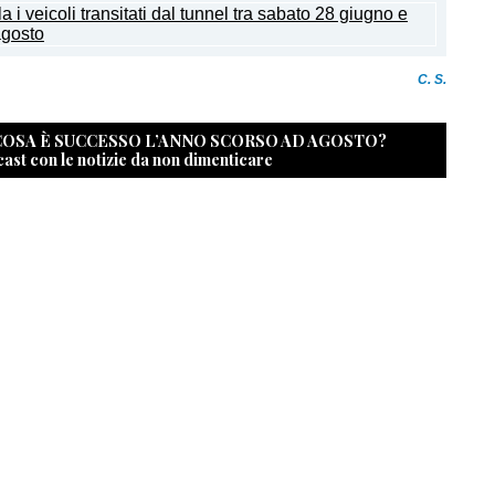
C. S.
 COSA È SUCCESSO L’ANNO SCORSO AD AGOSTO?
cast con le notizie da non dimenticare