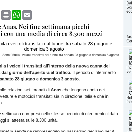
"
Dal
Sca
ec
book
X
Print
WhatsApp
Email
e Anas. Nei fine settimana picchi
vi con una media di circa 8.300 mezzi
Art
Co
Sono 95mila i veicoli transitati dal tunnel tra sabato 28 giugno e domenica 3 agosto
la i veicoli transitati all’interno della nuova canna del
Inc
ver
dal giorno dell’apertura al traffico
. Il periodo di riferimento
 sabato 28 giugno e domenica 3 agosto
.
lle relazioni settimanali di
Anas
che tengono conto dei
etture e motocicli transitati sia in direzione Italia e che in
Rob
fot
a.
ne settimana compresi nello stesso periodo di riferimento il dato
gi si attesta sulle 8.300 unità.
tunnel di Tenda ha rappresentato un passaggio decisivo per il