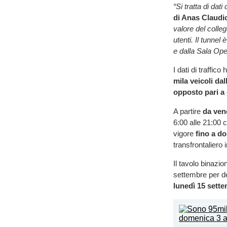
“Si tratta di dati
di Anas Claud
valore del colleg
utenti. Il tunne
e dalla Sala Oper
I dati di traffico
mila veicoli dal
opposto pari a 
A partire
da vene
6:00 alle 21:00 c
vigore
fino a d
transfrontaliero
Il tavolo binazio
settembre per d
lunedì 15 sett