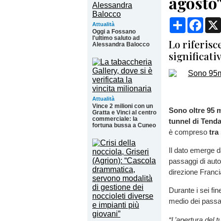
agosto
Condividi
Face
Attualità
Oggi a Fossano
l'ultimo saluto ad
Lo riferisc
Alessandra Balocco
significati
Attualità
Vince 2 milioni con un
Sono oltre 95 mi
Gratta e Vinci al centro
commerciale: la
tunnel di Tenda 
fortuna bussa a Cuneo
è compreso
tra
Il dato emerge da
passaggi di autov
direzione Franci
Durante i sei fi
medio dei passag
“L’apertura del 