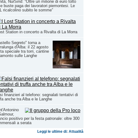
ità, NurSind: “Oltre un milione di euro tolto
le buste paga dei lavoratori piemontesi. Le
 ricalcolino subito le somme”
ost Station in concerto a Rivalta di La Morra
stello Segreto" torna a
ralunga d'Alba: il 22 agosto
ita speciale tra torri, cantine
ramonto sulle Langhe
si finanzieri al telefono: segnalati tentativi di
ffa anche tra Alba e le Langhe
t'Antonino
Salmour,
ancio positivo per la festa patronale: oltre 300
mmensali a serata
Leggi le ultime di: Attualità