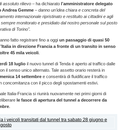
 di assoluto rilievo
– ha dichiarato
l’amministratore delegato
io Andrea Gemme
–
danno un’idea chiara e concreta del
amento internazionale ripristinato e restituito ai cittadini e agli
l è sempre monitorato e presidiato dal nostro personale sul posto
ativa di Torino".
 hanno fatto registrare fino a oggi
un passaggio di quasi 50
l’Italia in direzione Francia a fronte di un transito in senso
oltre 45 mila veicoli
.
rdì 18 luglio
il nuovo tunnel di Tenda è aperto al traffico dalle
on il senso unico alternato. Tale assetto orario resterà in
omenica 14 settembre
e consentirà di fluidificare il traffico
 in concomitanza con il picco degli spostamenti estivi.
nale Italia-Francia si riunirà nuovamente nei primi giorni di
eliberare
le fasce di apertura del tunnel a decorrere da
embre
.