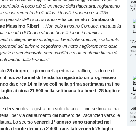
San
ero territorio. A poco più di un mese dalla riapertura, registriamo
dal
ASL
e un incremento degli afflussi turistici superiore al 40%
esso periodo dello scorso anno –
ha dichiarato
il Sindaco di
te Massimo Riberi
–. Non solo il nostro Comune, ma tutta la
I L
 e la città di Cuneo stanno beneficiando in maniera
uesto collegamento strategico. Le attività ricettive, i ristoranti,
"Ca
li operatori del turismo segnalano un netto miglioramento della
Ser
vis
grazie a una rinnovata accessibilità e a un costante flusso di
e t
ienti anche dalla Francia.”
ato 28 giugno
, il giorno dell’apertura al traffico, il volume di
so
il nuovo tunnel di Tenda ha registrato un progressivo
o da circa 14 mila veicoli nella prima settimana tra fine
luglio ai circa 21.500 nella settimana tra lunedì 28 luglio e
Fal
osto
.
tru
te dei veicoli si registra non solo durante il fine settimana ma
San
di 
 feriali per via dell’aumento del numero dei vacanzieri verso le
bil
co
ggiatura. Lo scorso
venerdì 1° agosto sono transitati nel
coli a fronte dei circa 2.400 transitati venerdì 25 luglio
.