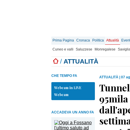
Prima Pagina
Cronaca
Politica
Attualità
Event
Cuneo e valli
Saluzzese
Monregalese
Savigli
/
ATTUALITÀ
CHE TEMPO FA
ATTUALITÀ
|
07 ag
Tunnel 
Webcam in LIVE
Webcam
95mila 
dall'ap
ACCADEVA UN ANNO FA
settima