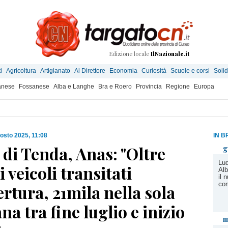
Edizione locale
IlNazionale.it
i
Agricoltura
Artigianato
Al Direttore
Economia
Curiosità
Scuole e corsi
Solid
anese
Fossanese
Alba e Langhe
Bra e Roero
Provincia
Regione
Europa
osto 2025, 11:08
IN B
di Tenda, Anas: "Oltre
g
Lud
i veicoli transitati
Alb
il 
co
ertura, 21mila nella sola
na tra fine luglio e inizio
m