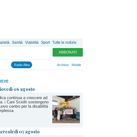
arietà
Sanità
Viabilità
Sport
Tutte le notizie
ABBONATI
Radio Alba
Archivio
Mobile
REVE
iovedì 06 agosto
ica continua a crescere ad
a: i Cani Sciolti sostengono
nuovo centro per la disabilità
mplessa
ercoledì 05 agosto