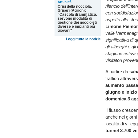
Attualità
rilancio dell’int
Crisi della nocciola,
Griseri (Agrion):
con soddisfazion
“Cascola drammatica,
servono modalità di
rispetto allo st
gestione dei noccioleti
Limone Piemon
diverse e impianti più
giovani”
valle Vermenagna
Leggi tutte le notizie
significativa di q
gli alberghi e g
stagione estiva 
visitatori proven
A partire da
sab
traffico attraver
aumento passand
giugno e inizio 
domenica 3 ag
Il flusso crescen
anche nei giorni
località di ville
tunnel 3.700 vei