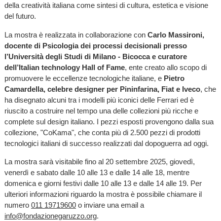
della creatività italiana come sintesi di cultura, estetica e visione
del futuro.
La mostra è realizzata in collaborazione con
Carlo Massironi,
docente di Psicologia dei processi decisionali presso
l’Università degli Studi di Milano - Bicocca
e curatore
dell’Italian technology Hall of Fame
, ente creato allo scopo di
promuovere le eccellenze tecnologiche italiane, e
Pietro
Camardella, celebre designer per Pininfarina, Fiat e Iveco
, che
ha disegnato alcuni tra i modelli più iconici delle Ferrari ed è
riuscito a costruire nel tempo una delle collezioni più ricche e
complete sul design italiano. I pezzi esposti provengono dalla sua
collezione, "CoKama", che conta più di 2.500 pezzi di prodotti
tecnologici italiani di successo realizzati dal dopoguerra ad oggi.
La mostra sarà visitabile fino al 20 settembre 2025, giovedì,
venerdì e sabato dalle 10 alle 13 e dalle 14 alle 18, mentre
domenica e giorni festivi dalle 10 alle 13 e dalle 14 alle 19. Per
ulteriori informazioni riguardo la mostra è possibile chiamare il
numero
011 19719600
o inviare una email a
info@fondazionegaruzzo.org
.