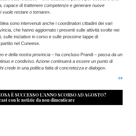
tiva, capace di trattenere competenze e generare nuove
i vuole restare o tornare
».
lea sono intervenuti anche i coordinatori cittadini dei vari
rovincia, che hanno aggiornato i presenti sulle attività svolte nei
, sulle iniziative in corso e sulle prossime tappe di
partito nel Cuneese.
neo e della nostra provincia
– ha concluso Prandi –
passa da un
ntinuo e condiviso. Azione continuerà a essere un punto di
hi crede in una politica fatta di concretezza e dialogo
».
cs
 COSA È SUCCESSO L’ANNO SCORSO AD AGOSTO?
cast con le notizie da non dimenticare