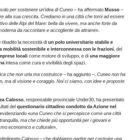
solo per sostenere un’idea di Cuneo
– ha affermato
Musso
–
re alla sua crescita. Crediamo in una città che torni ad essere
attivo delle Alpi del Mare: bella da vivere, ma anche forte da
moderna da raccontare e accogliente da attrarre
».
 ribadito la necessità di
un polo universitario stabile e
a mobilità sostenibile e interconnessa con le frazioni
, del
imprese locali
come motore di sviluppo, e di
una maggiore
ana
intesa come cura e vivibilità degli spazi.
tica che non urla ma costruisce
– ha aggiunto –.
Cuneo non ha
n, ma di visione e coraggio. Noi ci siamo, con idee e proposte
ea Calosso
, responsabile provinciale Under30, ha presentato
ultati del
questionario cittadino condotto da Azione nel
 evidenziando «
una Cuneo che si percepisce come una città
 tranquilla, ma che chiede più opportunità per i giovani e
smo economico e culturale
».
ottolineato Calosso –
che dobbiamo partire per costruire una