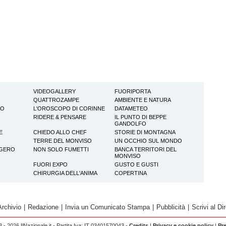
VIDEOGALLERY
FUORIPORTA
QUATTROZAMPE
AMBIENTE E NATURA
TO
L'OROSCOPO DI CORINNE
DATAMETEO
RIDERE & PENSARE
IL PUNTO DI BEPPE
GANDOLFO
E
CHIEDO ALLO CHEF
STORIE DI MONTAGNA
TERRE DEL MONVISO
UN OCCHIO SUL MONDO
GGERO
NON SOLO FUMETTI
BANCA TERRITORI DEL
MONVISO
FUORI EXPO
GUSTO E GUSTI
CHIRURGIA DELL'ANIMA
COPERTINA
Archivio
|
Redazione
|
Invia un Comunicato Stampa
|
Pubblicità
|
Scrivi al Dir
 - 2026 IlNazionale.it - Partita Iva: IT 03401570043 -
Credits
|
Privacy e cookie policy
|
Pr