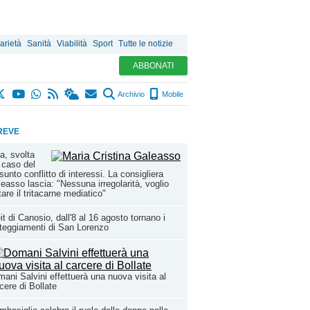
arietà
Sanità
Viabilità
Sport
Tutte le notizie
ABBONATI
Archivio
Mobile
REVE
a, svolta
 caso del
sunto conflitto di interessi. La consigliera
easso lascia: "Nessuna irregolarità, voglio
tare il tritacarne mediatico"
it di Canosio, dall'8 al 16 agosto tornano i
teggiamenti di San Lorenzo
ani Salvini effettuerà una nuova visita al
cere di Bollate