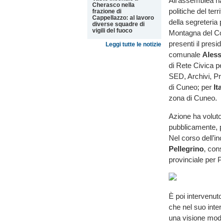
All’assemblea ha
Cherasco nella
politiche del terri
frazione di
Cappellazzo: al lavoro
della segreteria
diverse squadre di
vigili del fuoco
Montagna del C
presenti il pres
Leggi tutte le notizie
comunale
Aless
di Rete Civica p
SED, Archivi, Pr
di Cuneo; per
It
zona di Cuneo.
Azione ha voluto 
pubblicamente, pe
Nel corso dell’i
Pellegrino
, con
provinciale per 
È poi intervenu
che nel suo inte
una visione mode