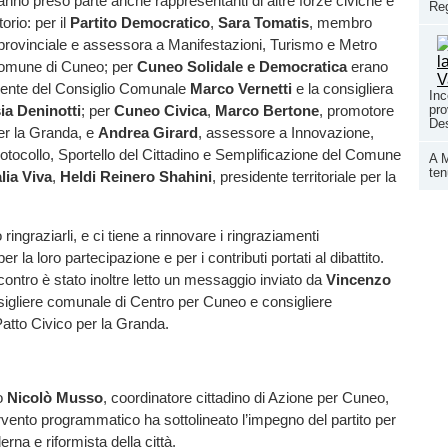
nno preso parte anche rappresentanti di altre forze civiche e
Reg
torio: per il
Partito Democratico
,
Sara Tomatis
, membro
 provinciale e assessora a Manifestazioni, Turismo e Metro
omune di Cuneo; per
Cuneo Solidale e Democratica
erano
idente del Consiglio Comunale
Marco Vernetti
e la consigliera
Inc
ia Deninotti
; per
Cuneo Civica
,
Marco Bertone
, promotore
pro
Des
er la Granda, e
Andrea Girard
, assessore a Innovazione,
otocollo, Sportello del Cittadino e Semplificazione del Comune
A M
ten
alia Viva
,
Heldi Reinero Shahini
, presidente territoriale per la
ringraziarli, e ci tiene a rinnovare i ringraziamenti
r la loro partecipazione e per i contributi portati al dibattito.
ncontro è stato inoltre letto un messaggio inviato da
Vincenzo
sigliere comunale di Centro per Cuneo e consigliere
Patto Civico per la Granda.
to
Nicolò Musso
, coordinatore cittadino di Azione per Cuneo,
rvento programmatico ha sottolineato l’impegno del partito per
rna e riformista della città.