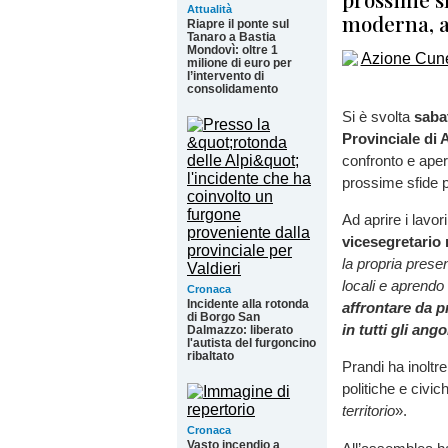
Attualità
moderna, ac
Riapre il ponte sul
Tanaro a Bastia
Mondovì: oltre 1
milione di euro per
l’intervento di
consolidamento
Si è svolta
saba
Provinciale di 
confronto e apert
prossime sfide p
Ad aprire i lavor
vicesegretario 
la propria presen
locali e aprendo
Cronaca
Incidente alla rotonda
affrontare da p
di Borgo San
in tutti gli ang
Dalmazzo: liberato
l'autista del furgoncino
ribaltato
Prandi ha inoltre
politiche e civic
territorio
».
Cronaca
Vasto incendio a