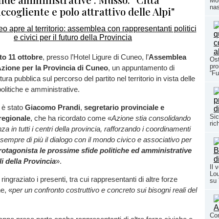
Mom
nas
cogliente e polo attrattivo delle Alpi"
to 11 ottobre
, presso l’Hotel Ligure di Cuneo, l’
Assemblea
Ost
pro
Azione per la Provincia di Cuneo
, un appuntamento di
“Fu
ura pubblica sul percorso del partito nel territorio in vista delle
olitiche e amministrative.
i è stato
Giacomo Prandi
,
segretario provinciale e
Sic
regionale
, che ha ricordato come «
Azione stia consolidando
ric
za in tutti i centri della provincia, rafforzando i coordinamenti
 sempre di più il dialogo con il mondo civico e associativo per
rotagonista le prossime sfide politiche ed amministrative
oli della Provincia
».
Il 
Lou
 ringraziato i presenti, tra cui rappresentanti di altre forze
su
he, «
per un confronto costruttivo e concreto sui bisogni reali del
Con