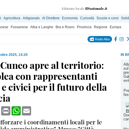
Edizione locale
IlNazionale.it
i
Agricoltura
Artigianato
Al Direttore
Economia
Curiosità
Scuole e corsi
Solid
anese
Fossanese
Alba e Langhe
Bra e Roero
Provincia
Regione
Europa
Radio Alba
tobre 2025, 14:20
IN B
Cuneo apre al territorio:
Alb
sul
lea con rappresentanti
pre
Gal
evi
 e civici per il futuro della
Pre
cia
fes
book
X
Print
WhatsApp
Email
Dom
car
fforzare i coordinamenti locali per le
ide amministrative". Musso: "Città