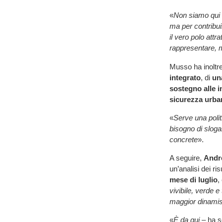
«
Non siamo qui 
ma per contribui
il vero polo attr
rappresentare, 
Musso ha inoltre
integrato
, di
un
sostegno alle 
sicurezza urb
«
Serve una poli
bisogno di sloga
concrete
».
A seguire,
Andr
un’analisi dei ris
mese di luglio
,
vivibile, verde e
maggior dinami
«
È da qui
– ha s