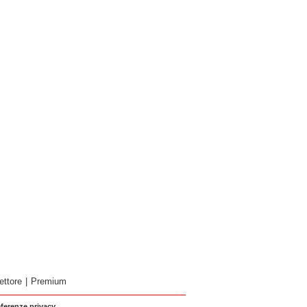
ettore
|
Premium
eferenze privacy