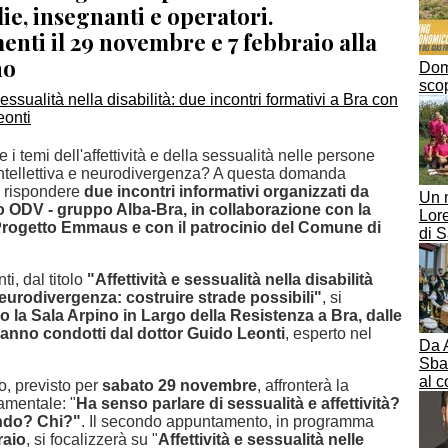
ie, insegnanti e operatori.
nti il 29 novembre e 7 febbraio alla
no
Dom
scop
 i temi dell'affettività e della sessualità nelle persone
 intellettiva e neurodivergenza? A questa domanda
i rispondere
due incontri informativi organizzati da
Un 
ODV - gruppo Alba-Bra, in collaborazione con la
Lore
rogetto Emmaus e con il patrocinio del Comune di
di 
i, dal titolo
"Affettività e sessualità nella disabilità
 neurodivergenza: costruire strade possibili"
, si
o la Sala Arpino in Largo della Resistenza a Bra, dalle
aranno condotti dal dottor Guido Leonti
, esperto nel
Da 
Sban
al c
ro, previsto per
sabato 29 novembre
, affronterà la
mentale: "
Ha senso parlare di sessualità e affettività?
ndo? Chi?"
. Il secondo appuntamento, in programma
raio
, si focalizzerà su "
Affettività e sessualità nelle