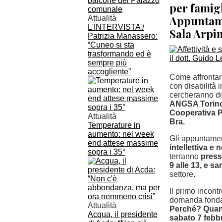
per famigl
Appuntame
Attualità
L'INTERVISTA /
Sala Arpi
Patrizia Manassero:
“Cuneo si sta
trasformando ed è
sempre più
accogliente”
Come affrontare
con disabilità
cercheranno d
ANGSA Torino 
Cooperativa P
Attualità
Bra.
Temperature in
aumento: nel week
Gli appuntament
end attese massime
intellettiva e
sopra i 35°
terranno
press
9 alle 13, e s
settore.
Il primo incont
domanda fonda
Attualità
Perché? Qua
Acqua, il presidente
sabato 7 febb