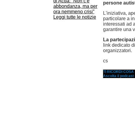
di Acda: “Non c'è
persone autis
abbondanza, ma per
ora nemmeno crisi”
L'iniziativa, ap
Leggi tutte le notizie
particolare a in
interessati ad 
garantire una v
La partecipazi
link dedicato d
organizzatori.
cs
TI RICORDI COS
Ascolta il podcast