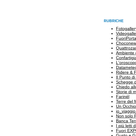
RUBRICHE
Fotogaller
Videogalle
FuoriPort
Choconew
Quattroz
Ambiente 
Confartigi
L'oroscop
Datamete
Ridere & 
Il Punto d
Schegge d
Chiedo all
Storie di
Farinél
Terre del
Un Occhio
io_viaggi
Non solo 
Banca Terr
I più letti
Fuori EX
Gusto e G