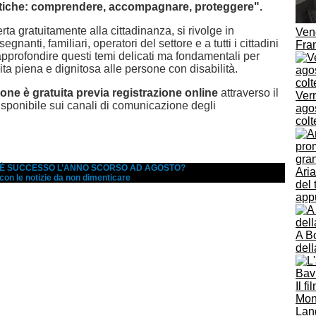
tiche: comprendere, accompagnare, proteggere".
erta gratuitamente alla cittadinanza, si rivolge in
Ven
segnanti, familiari, operatori del settore e a tutti i cittadini
Fra
approfondire questi temi delicati ma fondamentali per
ita piena e dignitosa alle persone con disabilità.
one è gratuita previa registrazione online
attraverso il
Vern
isponibile sui canali di comunicazione degli
agos
colt
A È SUCCESSO L’ANNO SCORSO AD AGOSTO?
Ari
 con le notizie da non dimenticare
del 
app
A Bo
del
Il f
Mona
Lang