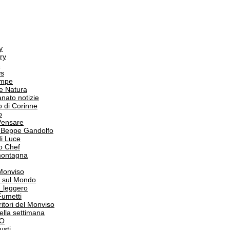
y
ry
a
s
ampe
e Natura
anato notizie
o di Corinne
o
Pensare
i Beppe Gandolfo
i Luce
o Chef
 montagna
 Monviso
 sul Mondo
o_leggero
Fumetti
itori del Monviso
 della settimana
PO
usti