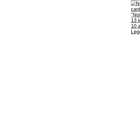
"Not
13 l
10 
Legg