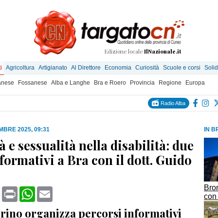
Edizione locale
IlNazionale.it
i
Agricoltura
Artigianato
Al Direttore
Economia
Curiosità
Scuole e corsi
Solid
anese
Fossanese
Alba e Langhe
Bra e Roero
Provincia
Regione
Europa
Radio Alba
MBRE 2025, 09:31
IN B
tà e sessualità nella disabilità: due
formativi a Bra con il dott. Guido
Bron
book
X
Print
WhatsApp
Email
con 
ino organizza percorsi informativi