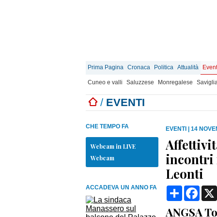
Prima Pagina
Cronaca
Politica
Attualità
Event
Cuneo e valli
Saluzzese
Monregalese
Savigli
/
EVENTI
CHE TEMPO FA
EVENTI
|
14 NOVE
Affettivi
Webcam in LIVE
incontri 
Webcam
Leonti
ACCADEVA UN ANNO FA
Condividi
Face
ANGSA Tor