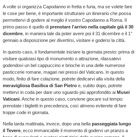
A volte si organizza Capodanno in fretta e furia, ma se volete fare
le cose per bene, è importante strutturare un itinerario che possa
permettervi di godere al meglio il vostro Capodanno a Roma. Il
primo passo è quello di
prenotare l’arrivo nella capitale già il 30
dicembre
, in maniera tale da poter avere poi il 31 dicembre e il 1°
gennaio a disposizione per divertirsi, visitare e godersi la città.
In questo caso, è fondamentale iniziare la giornata presto: prima di
visitare qualsiasi tipo di monumento o attrazione, rilassatevi
godendovi un bel cappuccino e brioche in una delle numerose
pasticcerie romane, magari nei pressi del Vaticano. In questo
modo, finito di fare colazione, potrete dedicarvi alla visita della
meravigliosa Basilica di San Pietro
e, subito dopo, potrete
mettervi in coda per dare uno sguardo più approfondito ai
Musei
Vaticani
. Anche in questo caso, conviene giocare sul tempo:
prenotate i biglietti in precedenza, così almeno eviterete di fare
troppe code in giornata.
Nella tarda mattinata, invece, dopo una bella
passeggiata lungo
il Tevere
, ecco immancabile il momento di godervi un pranzo a