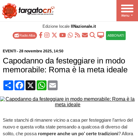
Edizione locale
IlNazionale.it
Radio Alba
ABBONATI
EVENTI
-
28 novembre 2025
, 14:50
Capodanno da festeggiare in modo
memorabile: Roma è la meta ideale
Condividi
Facebook
X
WhatsApp
Email
Siete stanchi di rimanere vicino a casa per festeggiare l’arrivo del
nuovo e questa volta state pensando a qualcosa di diverso dal
solito, che possa
rompere anche un po’ certe tradizioni
? Allora