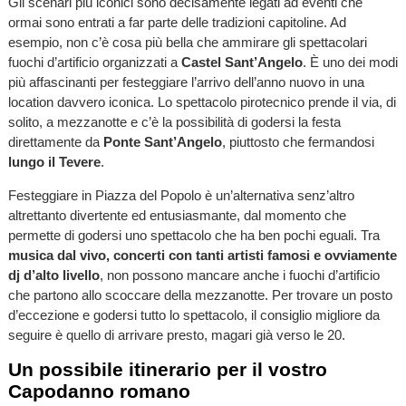
Gli scenari più iconici sono decisamente legati ad eventi che
ormai sono entrati a far parte delle tradizioni capitoline. Ad
esempio, non c’è cosa più bella che ammirare gli spettacolari
fuochi d’artificio organizzati a
Castel Sant’Angelo
. È uno dei modi
più affascinanti per festeggiare l’arrivo dell’anno nuovo in una
location davvero iconica. Lo spettacolo pirotecnico prende il via, di
solito, a mezzanotte e c’è la possibilità di godersi la festa
direttamente da
Ponte Sant’Angelo
, piuttosto che fermandosi
lungo il Tevere
.
Festeggiare in Piazza del Popolo è un’alternativa senz’altro
altrettanto divertente ed entusiasmante, dal momento che
permette di godersi uno spettacolo che ha ben pochi eguali. Tra
musica dal vivo, concerti con tanti artisti famosi e ovviamente
dj d’alto livello
, non possono mancare anche i fuochi d’artificio
che partono allo scoccare della mezzanotte. Per trovare un posto
d’eccezione e godersi tutto lo spettacolo, il consiglio migliore da
seguire è quello di arrivare presto, magari già verso le 20.
Un possibile itinerario per il vostro
Capodanno romano