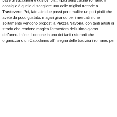
base di succulenti e gustosi piatti tipici della cucina romana. Il
consiglio è quello di scegliere una delle migliori trattorie a
Trastevere
. Poi, fate altri due passi per smaltire un po’ i piatti che
avete da poco gustato, magari girando per i mercatini che
solitamente vengono proposti a
Piazza Navona
, con tanti artisti di
strada che rendono magica l’atmosfera dell’ultimo giorno
dell’anno. Infine, il cenone in uno dei tanti ristoranti che
organizzano un Capodanno all’insegna delle tradizioni romane, per
brindare tutti insieme all’arrivo del nuovo anno.
Informazioni fornite in modo indipendente da un nostro partner
nell’ambito di un accordo commerciale tra le parti. Contenuti
riservati a un pubblico maggiorenne.
TI RICORDI COSA È SUCCESSO L’ANNO SCORSO
AD AGOSTO?
Ascolta il podcast con le notizie da non dimenticare