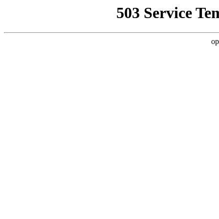
503 Service Te
op