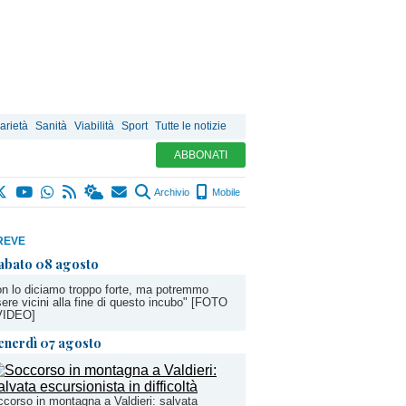
arietà
Sanità
Viabilità
Sport
Tutte le notizie
ABBONATI
Archivio
Mobile
REVE
abato 08 agosto
n lo diciamo troppo forte, ma potremmo
ere vicini alla fine di questo incubo" [FOTO
VIDEO]
enerdì 07 agosto
corso in montagna a Valdieri: salvata