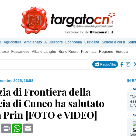
Edizione locale
IlNazionale.it
i
Agricoltura
Artigianato
Al Direttore
Economia
Curiosità
Scuole e corsi
Solid
anese
Fossanese
Alba e Langhe
Bra e Roero
Provincia
Regione
Europa
Radio Alba
vembre 2025, 16:58
IN B
zia di Frontiera della
s
"No
ia di Cuneo ha salutato
ess
E 
a Prin [FOTO e VIDEO]
v
book
X
Print
WhatsApp
Email
Soc