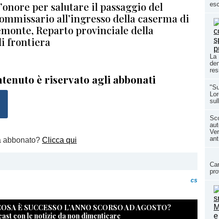
’onore per salutare il passaggio del
esc
Commissario all’ingresso della caserma di
monte, Reparto provinciale della
di frontiera
La 
den
res
tenuto è riservato agli abbonati
"Su
Lor
sul
Sco
aut
Ver
ant
a abbonato?
Clicca qui
Car
pro
cs
 COSA È SUCCESSO L’ANNO SCORSO AD AGOSTO?
cast con le notizie da non dimenticare