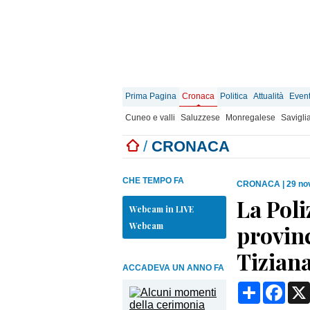
Prima Pagina
Cronaca
Politica
Attualità
Event
Cuneo e valli
Saluzzese
Monregalese
Savigli
/
CRONACA
CHE TEMPO FA
CRONACA
|
29 no
La Poli
Webcam in LIVE
Webcam
provinc
Tizian
ACCADEVA UN ANNO FA
Condividi
Face