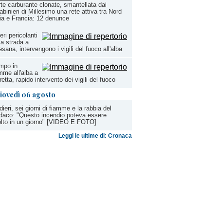
te carburante clonate, smantellata dai
abinieri di Millesimo una rete attiva tra Nord
lia e Francia: 12 denunce
eri pericolanti
la strada a
sana, intervengono i vigili del fuoco all'alba
mpo in
mme all'alba a
etta, rapido intervento dei vigili del fuoco
iovedì 06 agosto
dieri, sei giorni di fiamme e la rabbia del
daco: "Questo incendio poteva essere
olto in un giorno" [VIDEO E FOTO]
Leggi le ultime di: Cronaca