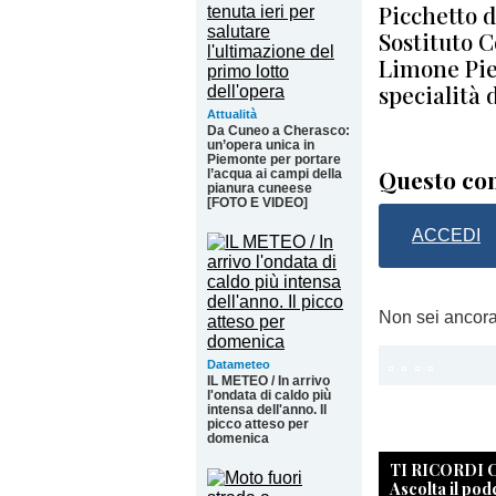
Picchetto d
Sostituto 
Limone Pie
specialità 
Attualità
Da Cuneo a Cherasco:
un’opera unica in
Piemonte per portare
Questo con
l’acqua ai campi della
pianura cuneese
[FOTO E VIDEO]
ACCEDI
Non sei ancor
Datameteo
IL METEO / In arrivo
l'ondata di caldo più
intensa dell'anno. Il
picco atteso per
domenica
TI RICORDI
Ascolta il pod