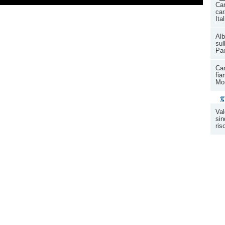
Car
car
Ita
Alb
sul
Pae
Ca
fia
Mor
g
Val
sin
ris