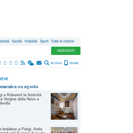
arietà
Sanità
Viabilità
Sport
Tutte le notizie
ABBONATI
Archivio
Mobile
REVE
omenica 09 agosto
i a Roburent la festività
la Vergine della Neve a
evilla
 braidese a Parigi, Anita