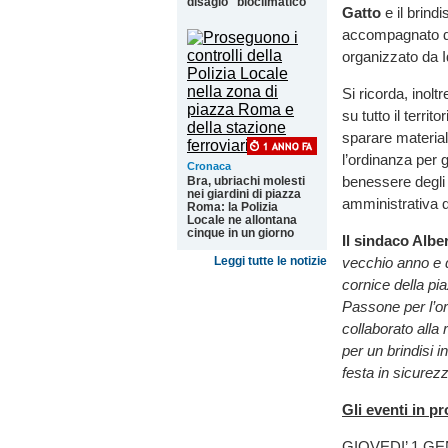
disagio" bioclimatico
Gatto
e il brind
accompagnato da 
organizzato da 
Si ricorda, inol
su tutto il terri
sparare material
l’ordinanza per g
Cronaca
benessere degli
Bra, ubriachi molesti
nei giardini di piazza
amministrativa 
Roma: la Polizia
Locale ne allontana
cinque in un giorno
Il sindaco Albe
vecchio anno e d
Leggi tutte le notizie
cornice della pi
Passone per l’o
collaborato alla 
per un brindisi 
festa in sicurez
Gli eventi in p
GIOVEDI’ 1 GE