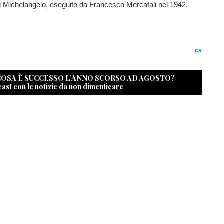
i Michelangelo, eseguito da Francesco Mercatali nel 1942.
cs
 COSA È SUCCESSO L’ANNO SCORSO AD AGOSTO?
cast con le notizie da non dimenticare