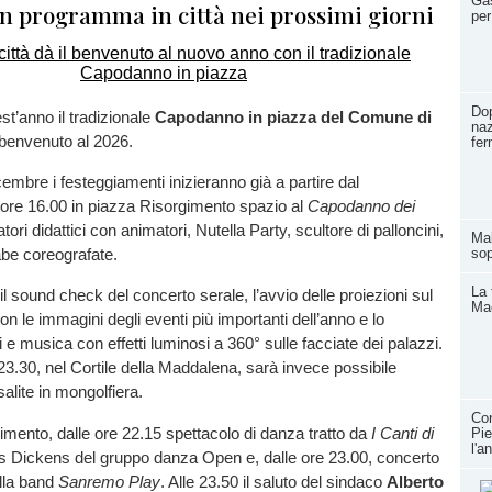
Gas
in programma in città nei prossimi giorni
per
Dop
t’anno il tradizionale
Capodanno in piazza del Comune di
naz
 benvenuto al 2026.
fer
embre i festeggiamenti inizieranno già a partire dal
 ore 16.00 in piazza Risorgimento spazio al
Capodanno dei
atori didattici con animatori, Nutella Party, scultore di palloncini,
Mal
sop
abe coreografate.
La 
 il sound check del concerto serale, l’avvio delle proiezioni sul
Ma
 le immagini degli eventi più importanti dell’anno e lo
i e musica con effetti luminosi a 360° sulle facciate dei palazzi.
 23.30, nel Cortile della Maddalena, sarà invece possibile
salite in mongolfiera.
Con
imento, dalle ore 22.15 spettacolo di danza tratto da
I
Canti di
Pie
l'a
s Dickens del gruppo danza Open e, dalle ore 23.00, concerto
lla band
Sanremo Play
. Alle 23.50 il saluto del sindaco
Alberto