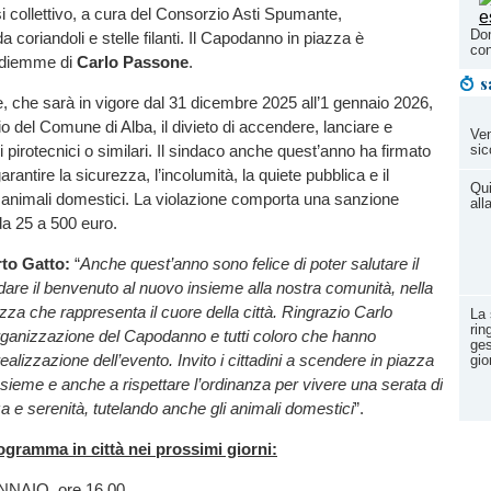
isi collettivo, a cura del Consorzio Asti Spumante,
Dom
coriandoli e stelle filanti. Il Capodanno in piazza è
con
Idiemme di
Carlo Passone
.
s
tre, che sarà in vigore dal 31 dicembre 2025 all’1 gennaio 2026,
torio del Comune di Alba, il divieto di accendere, lanciare e
Ven
i pirotecnici o similari. Il sindaco anche quest’anno ha firmato
sic
arantire la sicurezza, l’incolumità, la quiete pubblica e il
Qui
 animali domestici. La violazione comporta una sanzione
all
da 25 a 500 euro.
rto Gatto:
“
Anche quest’anno sono felice di poter salutare il
are il benvenuto al nuovo insieme alla nostra comunità, nella
azza che rappresenta il cuore della città. Ringrazio Carlo
La 
rin
rganizzazione del Capodanno e tutti coloro che hanno
ges
realizzazione dell’evento. Invito i cittadini a scendere in piazza
gio
insieme e anche a rispettare l’ordinanza per vivere una serata di
za e serenità, tutelando anche gli animali domestici
”.
rogramma in città nei prossimi giorni:
NNAIO, ore 16.00