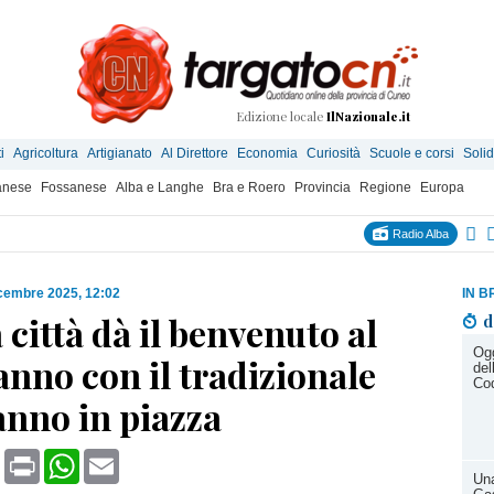
Edizione locale
IlNazionale.it
i
Agricoltura
Artigianato
Al Direttore
Economia
Curiosità
Scuole e corsi
Solid
anese
Fossanese
Alba e Langhe
Bra e Roero
Provincia
Regione
Europa
Radio Alba
cembre 2025, 12:02
IN B
a città dà il benvenuto al
d
Ogg
nno con il tradizionale
del
Cod
nno in piazza
book
X
Print
WhatsApp
Email
Una