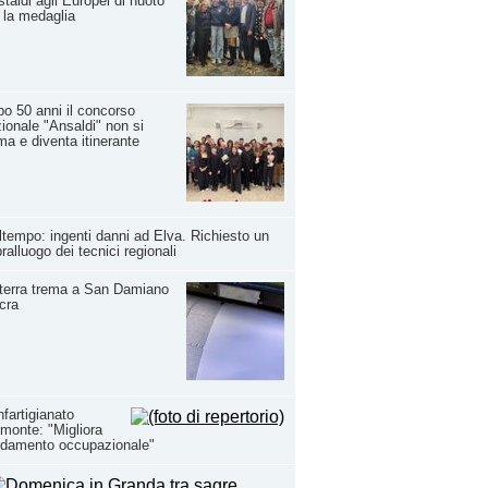
taldi agli Europei di nuoto
 la medaglia
o 50 anni il concorso
ionale "Ansaldi" non si
ma e diventa itinerante
tempo: ingenti danni ad Elva. Richiesto un
ralluogo dei tecnici regionali
terra trema a San Damiano
cra
fartigianato
monte: "Migliora
ndamento occupazionale"