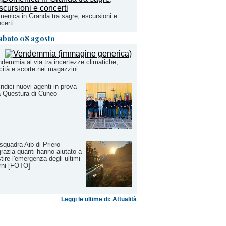
enica in Granda tra sagre, escursioni e
certi
abato 08 agosto
demmia al via tra incertezze climatiche,
cità e scorte nei magazzini
ndici nuovi agenti in prova
a Questura di Cuneo
squadra Aib di Priero
grazia quanti hanno aiutato a
tire l'emergenza degli ultimi
rni [FOTO]
Leggi le ultime di: Attualità