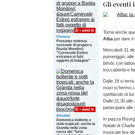
Gli eventi 
Torna anche ques
Cronaca
Alba
per dare il
Presunta violenza
sessuale di gruppo a
Bastia Mondovì:
Mercoledì 31 dic
"Carnevale Estivo
pomeriggio: alle
estraneo ai fatti
oggetto di indagine"
bimbi
, con labor
truccabimbi e fi
Dalle 18 si terrà
maxi schermo con
spettacolo di luc
Dalle 21.30 alle
partecipare alle 
Attualità
In piazza Risorg
Domenica bollente e
notti tropicali: anche la
Natale
di Charle
Granda nella zona
musicale live de
rossa del "forte