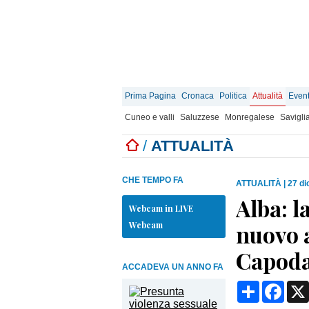
Prima Pagina
Cronaca
Politica
Attualità
Event
Cuneo e valli
Saluzzese
Monregalese
Savigli
/
ATTUALITÀ
CHE TEMPO FA
ATTUALITÀ
|
27 di
Alba: l
Webcam in LIVE
Webcam
nuovo a
Capoda
ACCADEVA UN ANNO FA
Condividi
Face