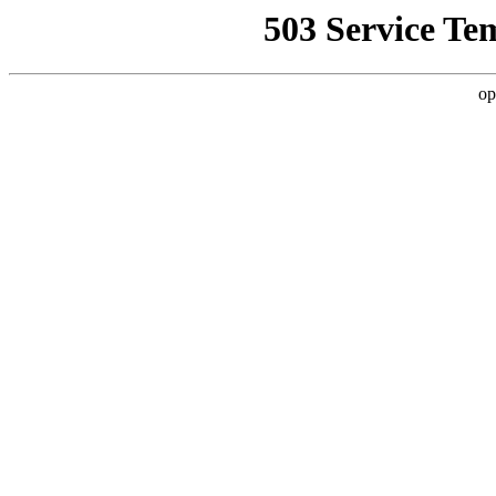
503 Service Te
op