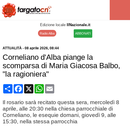
Edizione locale
IlNazionale.it
Radio Alba
ABBONATI
ATTUALITÀ
-
08 aprile 2026
, 08:44
Corneliano d'Alba piange la
scomparsa di Maria Giacosa Balbo,
"la ragioniera"
Condividi
Facebook
X
WhatsApp
Email
Il rosario sarà recitato questa sera, mercoledì 8
aprile, alle 20:30 nella chiesa parrocchiale di
Corneliano, le esequie domani, giovedì 9, alle
15:30, nella stessa parrocchia