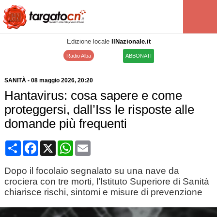
Edizione locale
IlNazionale.it
Radio Alba
ABBONATI
SANITÀ
-
08 maggio 2026
, 20:20
Hantavirus: cosa sapere e come
proteggersi, dall’Iss le risposte alle
domande più frequenti
Condividi
Facebook
X
WhatsApp
Email
Dopo il focolaio segnalato su una nave da
crociera con tre morti, l’Istituto Superiore di Sanità
chiarisce rischi, sintomi e misure di prevenzione