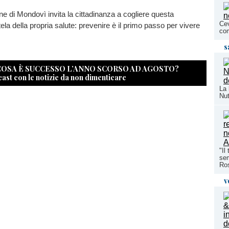
one di Mondovì invita la cittadinanza a cogliere questa
Cev
tela della propria salute: prevenire è il primo passo per vivere
co
s
 COSA È SUCCESSO L’ANNO SCORSO AD AGOSTO?
cast con le notizie da non dimenticare
La 
Nut
"Il
sem
Ros
v