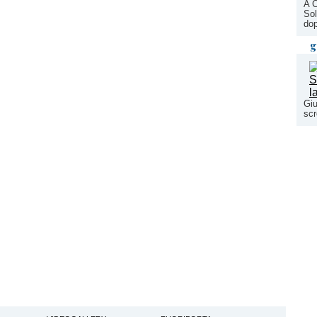
A C
Sol
dop
g
Giu
scr