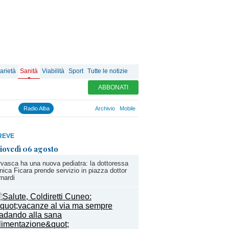
arietà
Sanità
Viabilità
Sport
Tutte le notizie
ABBONATI
Radio Alba
Archivio
Mobile
REVE
iovedì 06 agosto
vasca ha una nuova pediatra: la dottoressa
ica Ficara prende servizio in piazza dottor
nardi