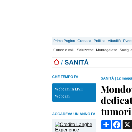
Prima Pagina
Cronaca
Politica
Attualità
Event
Cuneo e valli
Saluzzese
Monregalese
Savigli
/
SANITÀ
CHE TEMPO FA
SANITÀ
|
12 maggi
Mondov
Webcam in LIVE
Webcam
dedicat
tumori
ACCADEVA UN ANNO FA
Condividi
Face