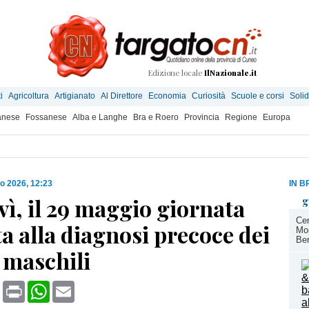
Edizione locale
IlNazionale.it
i
Agricoltura
Artigianato
Al Direttore
Economia
Curiosità
Scuole e corsi
Solid
anese
Fossanese
Alba e Langhe
Bra e Roero
Provincia
Regione
Europa
o 2026, 12:23
IN B
ì, il 29 maggio giornata
g
Cer
a alla diagnosi precoce dei
Mon
Ber
 maschili
book
X
Print
WhatsApp
Email