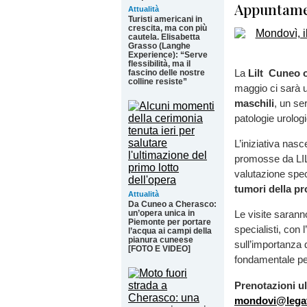
Appuntamen
Attualità
Turisti americani in
crescita, ma con più
cautela. Elisabetta
Grasso (Langhe
Experience): “Serve
flessibilità, ma il
La
Lilt Cuneo 
fascino delle nostre
colline resiste”
maggio ci sarà u
maschili
, un se
patologie urolog
L’iniziativa na
promosse da LILT
valutazione speci
tumori della pr
Attualità
Da Cuneo a Cherasco:
un’opera unica in
Le visite sarann
Piemonte per portare
specialisti, con l
l’acqua ai campi della
pianura cuneese
sull’importanza 
[FOTO E VIDEO]
fondamentale per
Prenotazioni ul
mondovi@legat