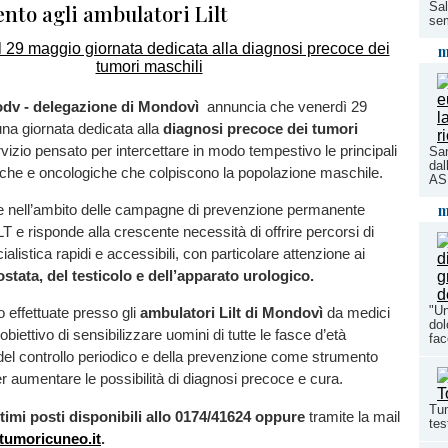
to agli ambulatori Lilt
Sal
sem
m
odv - delegazione di Mondovì
annuncia che venerdì 29
na giornata dedicata alla
diagnosi precoce dei tumori
rvizio pensato per intercettare in modo tempestivo le principali
San
dal
iche e oncologiche che colpiscono la popolazione maschile.
ASL
m
sce nell’ambito delle campagne di prevenzione permanente
 e risponde alla crescente necessità di offrire percorsi di
alistica rapidi e accessibili, con particolare attenzione ai
ostata, del testicolo e dell’apparato urologico.
"Un
o effettuate presso gli
ambulatori Lilt di Mondovì
da medici
dol
’obiettivo di sensibilizzare uomini di tutte le fasce d’età
fac
del controllo periodico e della prevenzione come strumento
 aumentare le possibilità di diagnosi precoce e cura.
Tum
timi posti disponibili allo 0174/41624 oppure
tramite la mail
tes
umoricuneo.it
.