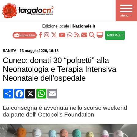
Edizione locale
IlNazionale.it
Radio Alba
ABBONATI
SANITÀ
-
13 maggio 2026
, 16:18
Cuneo: donati 30 “polpetti” alla
Neonatologia e Terapia Intensiva
Neonatale dell'ospedale
Condividi
Facebook
X
WhatsApp
Email
La consegna è avvenuta nello scorso weekend
da parte dell' Octopolis Foundation