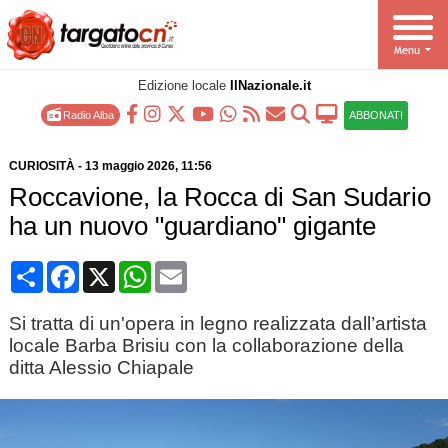
Edizione locale
IlNazionale.it
Radio Alba
ABBONATI
CURIOSITÀ
-
13 maggio 2026
, 11:56
Roccavione, la Rocca di San Sudario
ha un nuovo "guardiano" gigante
Condividi
Facebook
X
WhatsApp
Email
Si tratta di un'opera in legno realizzata dall’artista
locale Barba Brisiu con la collaborazione della
ditta Alessio Chiapale