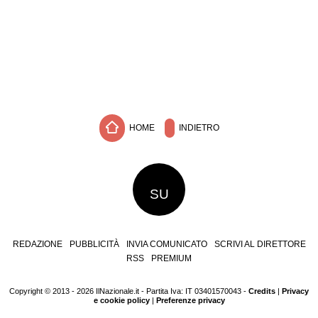
HOME
INDIETRO
SU
REDAZIONE
PUBBLICITÀ
INVIA COMUNICATO
SCRIVI AL DIRETTORE
RSS
PREMIUM
Copyright © 2013 - 2026 IlNazionale.it - Partita Iva: IT 03401570043 -
Credits
|
Privacy
e cookie policy
|
Preferenze privacy