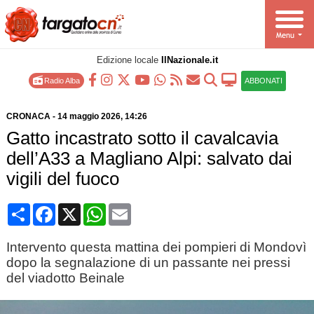
Edizione locale
IlNazionale.it
Radio Alba
ABBONATI
CRONACA
-
14 maggio 2026
, 14:26
Gatto incastrato sotto il cavalcavia
dell’A33 a Magliano Alpi: salvato dai
vigili del fuoco
Condividi
Facebook
X
WhatsApp
Email
Intervento questa mattina dei pompieri di Mondovì
dopo la segnalazione di un passante nei pressi
del viadotto Beinale