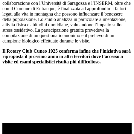
collaborazione con l’Università di Saragozza e l’INSERM, oltre che
con il Comune di Entracque, è finalizzata ad approfondire i fattori
legati alla vita in montagna che possono influenzare il benessere
della popolazione. Lo studio analizza in particolare alimentazione,
attività fisica e abitudini quotidiane, valutandone l’impatto sullo
stress ossidativo. La partecipazione gratuita prevedeva la
compilazione di un questionario anonimo e il prelievo di un
campione biologico effettuato durante le visite.
Il Rotary Club Cuneo 1925 conferma infine che l’iniziativa sarà
riproposta il prossimo anno in altri territori dove l’accesso a
visite ed esami specialistici risulta più difficoltoso.
TI RICORDI COSA È SUCCESSO L’ANNO
SCORSO AD AGOSTO?