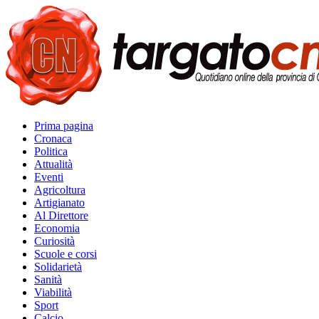
Prima pagina
Cronaca
Politica
Attualità
Eventi
Agricoltura
Artigianato
Al Direttore
Economia
Curiosità
Scuole e corsi
Solidarietà
Sanità
Viabilità
Sport
Calcio