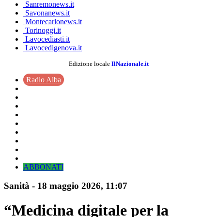
Sanremonews.it
Savonanews.it
Montecarlonews.it
Torinoggi.it
Lavocediasti.it
Lavocedigenova.it
Edizione locale
IlNazionale.it
Radio Alba
ABBONATI
Sanità
-
18 maggio 2026
, 11:07
“Medicina digitale per la