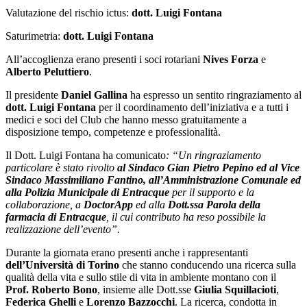
Valutazione del rischio ictus:
dott. Luigi Fontana
Saturimetria:
dott. Luigi Fontana
All’accoglienza erano presenti i soci rotariani
Nives Forza
e
Alberto Peluttiero
.
Il presidente
Daniel Gallina
ha espresso un sentito ringraziamento al
dott. Luigi Fontana
per il coordinamento dell’iniziativa e a tutti i
medici e soci del Club che hanno messo gratuitamente a
disposizione tempo, competenze e professionalità.
Il Dott. Luigi Fontana ha comunicato
: “Un ringraziamento
particolare è stato rivolto
al Sindaco Gian Pietro Pepino ed al Vice
Sindaco Massimiliano Fantino, all’Amministrazione Comunale
ed
alla Polizia Municipale di Entracque
per il supporto e la
collaborazione, a
DoctorApp
ed alla
Dott.ssa Parola della
farmacia di Entracque
, il cui contributo ha reso possibile la
realizzazione dell’evento”.
Durante la giornata erano presenti anche i rappresentanti
dell’Università di Torino
che stanno conducendo una ricerca sulla
qualità della vita e sullo stile di vita in ambiente montano con il
Prof. Roberto Bono
, insieme alle Dott.sse
Giulia Squillacioti
,
Federica Ghelli
e
Lorenzo Bazzocchi
. La ricerca, condotta in