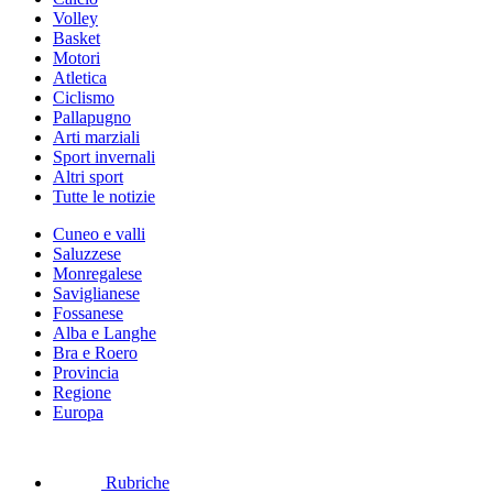
Volley
Basket
Motori
Atletica
Ciclismo
Pallapugno
Arti marziali
Sport invernali
Altri sport
Tutte le notizie
Cuneo e valli
Saluzzese
Monregalese
Saviglianese
Fossanese
Alba e Langhe
Bra e Roero
Provincia
Regione
Europa
Rubriche