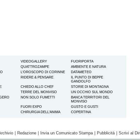
VIDEOGALLERY
FUORIPORTA
QUATTROZAMPE
AMBIENTE E NATURA
TO
L'OROSCOPO DI CORINNE
DATAMETEO
RIDERE & PENSARE
IL PUNTO DI BEPPE
GANDOLFO
E
CHIEDO ALLO CHEF
STORIE DI MONTAGNA
TERRE DEL MONVISO
UN OCCHIO SUL MONDO
GGERO
NON SOLO FUMETTI
BANCA TERRITORI DEL
MONVISO
FUORI EXPO
GUSTO E GUSTI
CHIRURGIA DELL'ANIMA
COPERTINA
Archivio
|
Redazione
|
Invia un Comunicato Stampa
|
Pubblicità
|
Scrivi al Dir