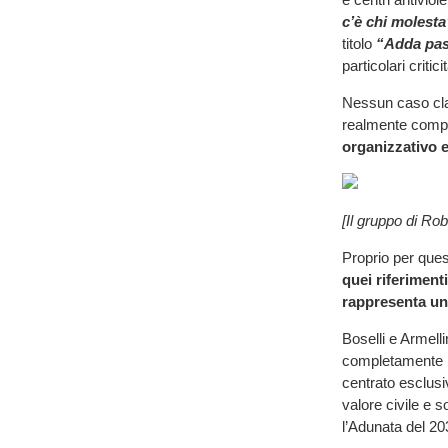
c’è chi molesta
titolo
“Adda pas
particolari criti
Nessun caso cl
realmente compr
organizzativo e
[Il gruppo di Ro
Proprio per ques
quei riferiment
rappresenta un 
Boselli e Armelli
completamente pr
centrato esclusi
valore civile e s
l’Adunata del 20