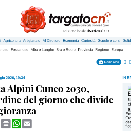
Edizione locale
IlNazionale.it
i
Agricoltura
Artigianato
Al Direttore
Economia
Curiosità
Scuole e corsi
Solid
anese
Fossanese
Alba e Langhe
Bra e Roero
Provincia
Regione
Europa
Radio Alba
gio 2026, 19:34
IN B
a Alpini Cuneo 2030,
rdine del giorno che divide
gioranza
Em
Crc
book
X
Print
WhatsApp
Email
des
flo