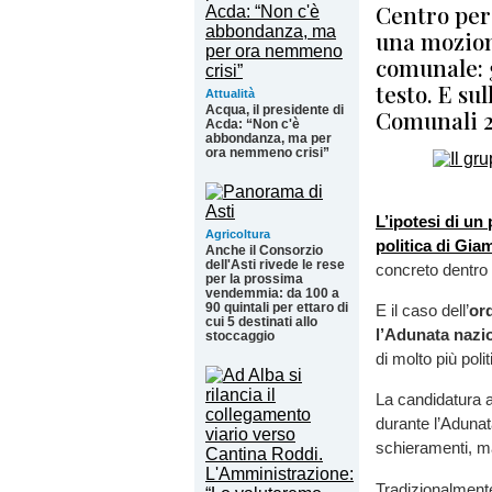
Centro per
una mozion
comunale: g
testo. E sul
Attualità
Acqua, il presidente di
Comunali 
Acda: “Non c'è
abbondanza, ma per
ora nemmeno crisi”
L’ipotesi di un
Agricoltura
politica di Gia
Anche il Consorzio
dell'Asti rivede le rese
concreto dentro
per la prossima
vendemmia: da 100 a
90 quintali per ettaro di
E il caso dell’
ord
cui 5 destinati allo
l’Adunata nazio
stoccaggio
di molto più poli
La candidatura a
durante l’Adunata
schieramenti, 
Tradizionalmente