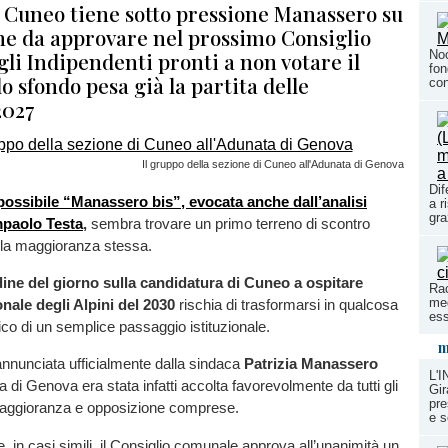
 Cuneo tiene sotto pressione Manassero su
e da approvare nel prossimo Consiglio
li Indipendenti pronti a non votare il
Noc
fon
lo sfondo pesa già la partita delle
con
2027
Il gruppo della sezione di Cuneo all'Adunata di Genova
Dif
 possibile “Manassero bis”, evocata anche dall’analisi
a r
gra
mpaolo Testa
,
sembra trovare un primo terreno di scontro
 la maggioranza stessa.
ine del giorno sulla candidatura di Cuneo a ospitare
Rac
meg
nale degli Alpini del 2030
rischia di trasformarsi in qualcosa
ess
tico di un semplice passaggio istituzionale.
m
nnunciata ufficialmente dalla sindaca
Patrizia Manassero
L'
 di Genova era stata infatti accolta favorevolmente da tutti gli
Gir
pre
maggioranza e opposizione comprese.
e s
, in casi simili, il Consiglio comunale approva all’unanimità un