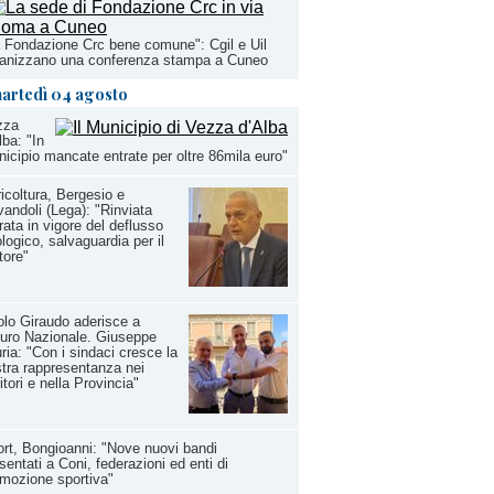
 Fondazione Crc bene comune": Cgil e Uil
ganizzano una conferenza stampa a Cuneo
artedì 04 agosto
zza
lba: "In
icipio mancate entrate per oltre 86mila euro"
icoltura, Bergesio e
andoli (Lega): "Rinviata
rata in vigore del deflusso
logico, salvaguardia per il
tore"
lo Giraudo aderisce a
uro Nazionale. Giuseppe
ria: "Con i sindaci cresce la
tra rappresentanza nei
ritori e nella Provincia"
rt, Bongioanni: "Nove nuovi bandi
sentati a Coni, federazioni ed enti di
mozione sportiva"