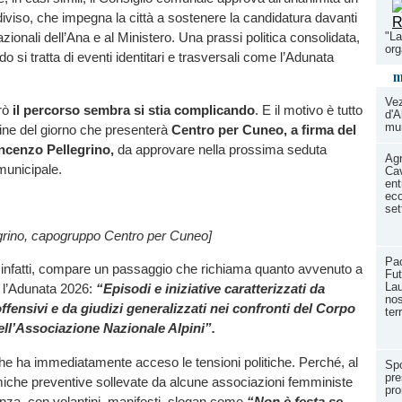
viso, che impegna la città a sostenere la candidatura davanti
zionali dell’Ana e al Ministero. Una prassi politica consolidata,
"La
or
o si tratta di eventi identitari e trasversali come l’Adunata
m
Ve
rò
il percorso sembra si stia complicando
. E il motivo è tutto
d'A
mun
dine del giorno che presenterà
Centro per Cuneo, a firma del
cenzo Pellegrino,
da approvare nella prossima seduta
Agr
municipale.
Cav
ent
eco
set
grino, capogruppo Centro per Cuneo]
Pao
infatti, compare un passaggio che richiama quanto avvenuto a
Fut
Lau
l’Adunata 2026:
“Episodi e iniziative caratterizzati da
nos
ffensivi e da giudizi generalizzati nei confronti del Corpo
ter
dell’Associazione Nazionale Alpini”.
he ha immediatamente acceso le tensioni politiche. Perché, al
Spo
pre
miche preventive sollevate da alcune associazioni femministe
pro
lenza, con volantini, manifesti, slogan come
“Non è festa se