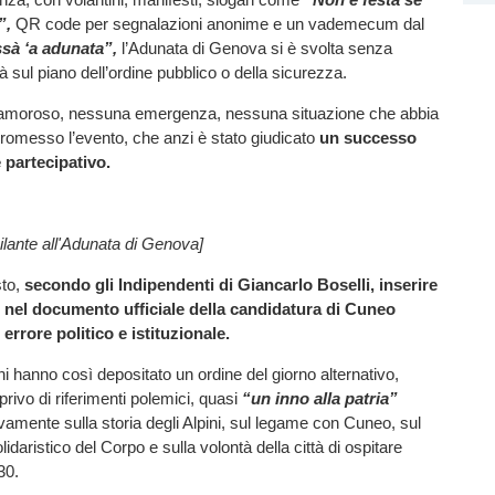
”,
QR code per segnalazioni anonime e un vademecum dal
sà ‘a adunata”,
l’Adunata di Genova si è svolta senza
cità sul piano dell’ordine pubblico o della sicurezza.
amoroso, nessuna emergenza, nessuna situazione che abbia
omesso l’evento, che anzi è stato giudicato
un successo
 partecipativo.
bilante all'Adunata di Genova]
to,
secondo gli
Indipendenti di Giancarlo Boselli, inserire
i nel documento ufficiale della candidatura di Cuneo
errore politico e istituzionale.
ni hanno così depositato un ordine del giorno alternativo,
ivo di riferimenti polemici, quasi
“un inno alla patria”
vamente sulla storia degli Alpini, sul legame con Cuneo, sul
olidaristico del Corpo e sulla volontà della città di ospitare
30.