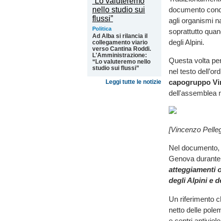
documento condi
agli organismi na
Politica
soprattutto quand
Ad Alba si rilancia il
degli Alpini.
collegamento viario
verso Cantina Roddi.
L'Amministrazione:
Questa volta pe
“Lo valuteremo nello
studio sui flussi”
nel testo dell’or
capogruppo Vin
Leggi tutte le notizie
dell'assemblea 
[Vincenzo Pelle
Nel documento, 
Genova durante 
atteggiamenti o
degli Alpini e 
Un riferimento c
netto delle pole
e centri antivio