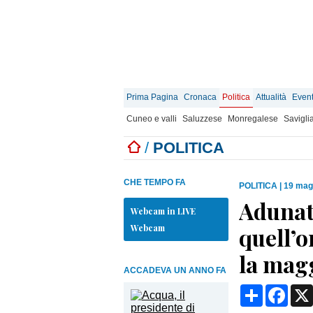
Prima Pagina
Cronaca
Politica
Attualità
Event
Cuneo e valli
Saluzzese
Monregalese
Savigli
/
POLITICA
CHE TEMPO FA
POLITICA
|
19 mag
Adunat
Webcam in LIVE
Webcam
quell’o
la mag
ACCADEVA UN ANNO FA
Condividi
Face