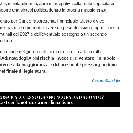
e, inevitabilmente, apre interrogativi sulla reale capacità di
orre una sintesi politica dentro la propria maggioranza.
tro per Cuneo rappresenta il principale alleato civico
inistrazione e potrebbe avere un peso decisivo proprio in vista
omunali del 2027 e dell’eventuale sostegno a un secondo
indaca.
 un ordine del giorno nato per unire la città attorno alla
l’Adunata degli Alpini
rischia invece di diventare il simbolo
interne alla maggioranza
e
del crescente pressing politico
l finale di legislatura.
Cesare Mandrile
 COSA È SUCCESSO L’ANNO SCORSO AD AGOSTO?
cast con le notizie da non dimenticare