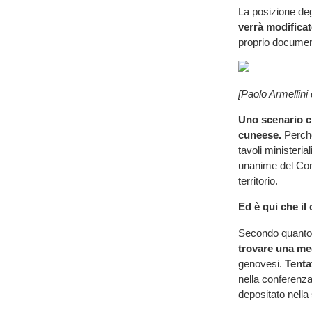
La posizione deg
verrà modificat
proprio docume
[Paolo Armellini 
Uno scenario ch
cuneese.
Perché
tavoli ministeri
unanime del Cons
territorio.
Ed è qui che il
Secondo quanto t
trovare una m
genovesi.
Tentat
nella conferenz
depositato nella