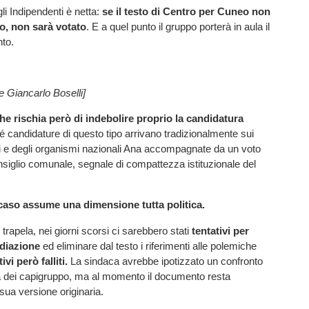
li Indipendenti è netta:
se il testo di Centro per Cuneo non
o, non sarà votato
. E a quel punto il gruppo porterà in aula il
nto.
e Giancarlo Boselli]
e rischia però di indebolire proprio la candidatura
 candidature di questo tipo arrivano tradizionalmente sui
ali e degli organismi nazionali Ana accompagnate da un voto
iglio comunale, segnale di compattezza istituzionale del
 caso assume una dimensione tutta politica.
rapela, nei giorni scorsi ci sarebbero stati
tentativi per
ediazione
ed eliminare dal testo i riferimenti alle polemiche
ivi però falliti.
La sindaca avrebbe ipotizzato un confronto
a dei capigruppo, ma al momento il documento resta
 sua versione originaria.