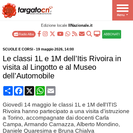
Edizione locale
IlNazionale.it
Radio Alba
ABBONATI
SCUOLE E CORSI
-
19 maggio 2026
, 14:00
Le classi 1L e 1M dell’Itis Rivoira in
visita al Lingotto e al Museo
dell’Automobile
Condividi
Facebook
X
WhatsApp
Email
Giovedì 14 maggio le classi 1L e 1M dell’ITIS
Rivoira hanno partecipato a una visita d’istruzione
a Torino, accompagnate dai docenti Carla
Campa, Armando Carnazza, Alberto Mondino,
Daniele Quaresima e Bruna Chialva