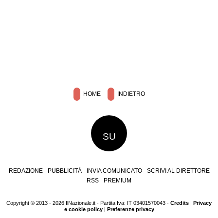
HOME
INDIETRO
SU
REDAZIONE
PUBBLICITÀ
INVIA COMUNICATO
SCRIVI AL DIRETTORE
RSS
PREMIUM
Copyright © 2013 - 2026 IlNazionale.it - Partita Iva: IT 03401570043 -
Credits
|
Privacy
e cookie policy
|
Preferenze privacy