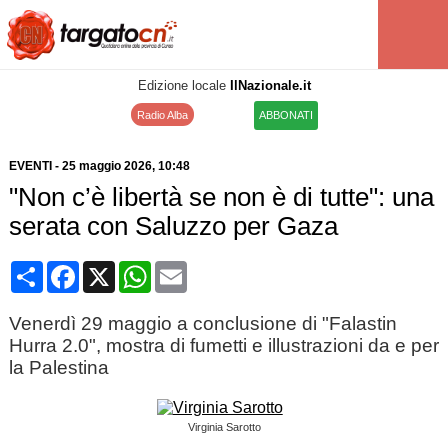
Edizione locale
IlNazionale.it
Radio Alba
ABBONATI
EVENTI
-
25 maggio 2026
, 10:48
"Non c’è libertà se non è di tutte": una
serata con Saluzzo per Gaza
Condividi
Facebook
X
WhatsApp
Email
Venerdì 29 maggio a conclusione di "Falastin
Hurra 2.0", mostra di fumetti e illustrazioni da e per
la Palestina
Virginia Sarotto