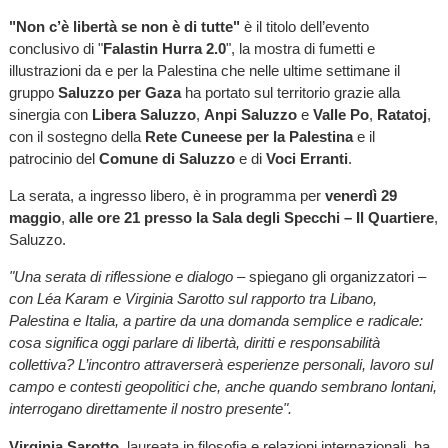
"Non c’è libertà se non è di tutte"
è il titolo dell’evento
conclusivo di "
Falastin Hurra 2.0
", la mostra di fumetti e
illustrazioni da e per la Palestina che nelle ultime settimane il
gruppo
Saluzzo per Gaza
ha portato sul territorio grazie alla
sinergia con
Libera Saluzzo
,
Anpi Saluzzo
e
Valle Po
,
Ratatoj
,
con il sostegno della
Rete Cuneese per la Palestina
e il
patrocinio del
Comune di Saluzzo
e di
Voci Erranti
.
La serata, a ingresso libero,
è in programma per
venerdì 29
maggio
,
alle ore 21 presso la Sala degli Specchi – Il Quartiere
,
Saluzzo.
"Una serata di riflessione e dialogo –
spiegano gli organizzatori
–
con Léa Karam e Virginia Sarotto sul rapporto tra Libano,
Palestina e Italia, a partire da una domanda semplice e radicale:
cosa significa oggi parlare di libertà, diritti e responsabilità
collettiva? L’incontro attraverserà esperienze personali, lavoro sul
campo e contesti geopolitici che, anche quando sembrano lontani,
interrogano direttamente il nostro presente".
Virginia Sarotto
, laureata in filosofia e relazioni internazionali, ha