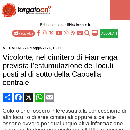
Edizione locale
IlNazionale.it
Radio Alba
ABBONATI
ATTUALITÀ
-
26 maggio 2026
, 16:01
Vicoforte, nel cimitero di Fiamenga
prevista l’estumulazione dei loculi
posti al di sotto della Cappella
centrale
Condividi
Facebook
X
WhatsApp
Email
Coloro che fossero interessati alla concessione di
altri loculi o di aree cimiteriali oppure a cellette
ossario ovvero per qualunque altra informazione
o necessità dovranno rivolgersi all’Ufficio tecnico