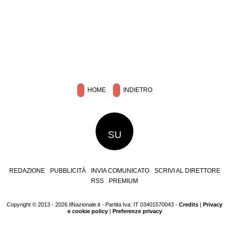
HOME
INDIETRO
SU
REDAZIONE
PUBBLICITÀ
INVIA COMUNICATO
SCRIVI AL DIRETTORE
RSS
PREMIUM
Copyright © 2013 - 2026 IlNazionale.it - Partita Iva: IT 03401570043 -
Credits
|
Privacy
e cookie policy
|
Preferenze privacy