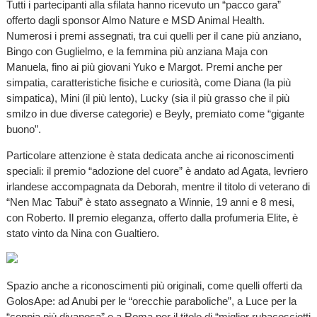
Tutti i partecipanti alla sfilata hanno ricevuto un “pacco gara”
offerto dagli sponsor Almo Nature e MSD Animal Health.
Numerosi i premi assegnati, tra cui quelli per il cane più anziano,
Bingo con Guglielmo, e la femmina più anziana Maja con
Manuela, fino ai più giovani Yuko e Margot. Premi anche per
simpatia, caratteristiche fisiche e curiosità, come Diana (la più
simpatica), Mini (il più lento), Lucky (sia il più grasso che il più
smilzo in due diverse categorie) e Beyly, premiato come “gigante
buono”.
Particolare attenzione è stata dedicata anche ai riconoscimenti
speciali: il premio “adozione del cuore” è andato ad Agata, levriero
irlandese accompagnata da Deborah, mentre il titolo di veterano di
“Nen Mac Tabui” è stato assegnato a Winnie, 19 anni e 8 mesi,
con Roberto. Il premio eleganza, offerto dalla profumeria Elite, è
stato vinto da Nina con Gualtiero.
Spazio anche a riconoscimenti più originali, come quelli offerti da
GolosApe: ad Anubi per le “orecchie paraboliche”, a Luce per la
“coppia più divanosa” e a Roma per il titolo di “miglior rubacosciotti