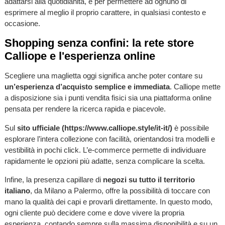
adattarsi alla quotidianità, e per permettere ad ognuno di
esprimere al meglio il proprio carattere, in qualsiasi contesto e
occasione.
Shopping senza confini: la rete store
Calliope e l'esperienza online
Scegliere una maglietta oggi significa anche poter contare su
un’esperienza d’acquisto semplice e immediata
. Calliope mette
a disposizione sia i punti vendita fisici sia una piattaforma online
pensata per rendere la ricerca rapida e piacevole.
Sul
sito ufficiale (https://www.calliope.style/it-it/)
è possibile
esplorare l’intera collezione con facilità, orientandosi tra modelli e
vestibilità in pochi click. L’e-commerce permette di individuare
rapidamente le opzioni più adatte, senza complicare la scelta.
Infine, la presenza capillare di
negozi su tutto il territorio
italiano
, da Milano a Palermo, offre la possibilità di toccare con
mano la qualità dei capi e provarli direttamente. In questo modo,
ogni cliente può decidere come e dove vivere la propria
esperienza, contando sempre sulla massima disponibilità e su un