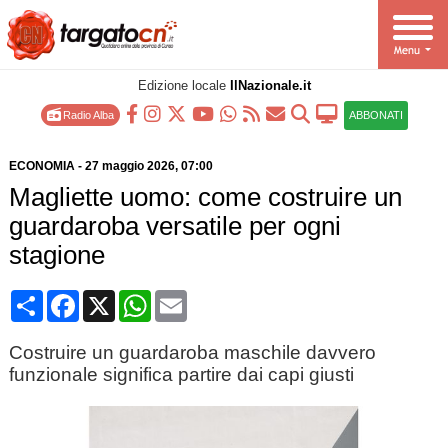
Edizione locale
IlNazionale.it
Radio Alba
ABBONATI
ECONOMIA
-
27 maggio 2026
, 07:00
Magliette uomo: come costruire un
guardaroba versatile per ogni
stagione
Condividi
Facebook
X
WhatsApp
Email
Costruire un guardaroba maschile davvero
funzionale significa partire dai capi giusti