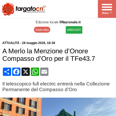
Edizione locale
IlNazionale.it
Radio Alba
ABBONATI
ATTUALITÀ
-
28 maggio 2026
, 18:38
A Merlo la Menzione d’Onore
Compasso d’Oro per il TFe43.7
Condividi
Facebook
X
WhatsApp
Email
Il telescopico full electric entrerà nella Collezione
Permanente del Compasso d’Oro