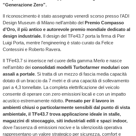
“Generazione Zero”.
Il riconoscimento è stato assegnato venerdì scorso presso l’ADI
Design Museum di Milano nell’ambito del
Premio Compasso
d’Oro, il più antico e autorevole premio mondiale dedicato al
design industriale.
Il design del TFe43.7 porta la firma di Pier
Luigi Porta, mentre l’engineering è stato curato da Felice
Contessini e Roberto Ravera.
Il TFe43.7 si inserisce nel cuore della gamma Merlo e nasce
nell’ambito dei
consolidati modelli Turbofarmer modulari con
assali a portale
. Si tratta di un mezzo di fascia media capacità
dotato di un braccio da 7 metri e di una capacità di sollevamento
pari a 4,3 tonnellate. La completa elettrificazione del veicolo
consente di operare con zero emissioni locali e con un impatto
acustico estremamente ridotto.
Pensato per il lavoro in
ambienti chiusi o particolarmente sensibili dal punto di vista
ambientale, il TFe43.7 trova applicazione ideale in stalle,
magazzini di stoccaggio, siti industriali edili e spazi indoor,
dove l’assenza di emissioni nocive e la silenziosità operativa
rappresentano un valore strategico per sicurezza, comfort e