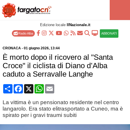
Edizione locale
IlNazionale.it
Radio Alba
ABBONATI
CRONACA
-
01 giugno 2026
, 13:44
È morto dopo il ricovero al "Santa
Croce" il ciclista di Diano d’Alba
caduto a Serravalle Langhe
Condividi
Facebook
X
WhatsApp
Email
La vittima è un pensionato residente nel centro
langarolo. Era stato elitrasportato a Cuneo, ma è
spirato per i gravi traumi subiti