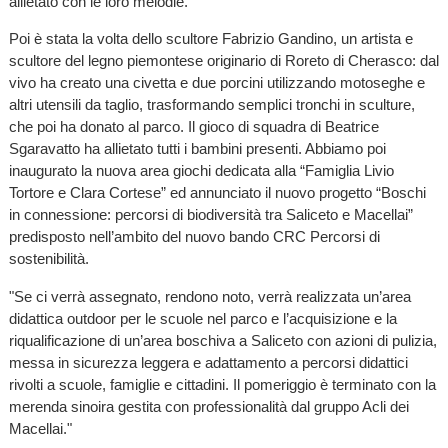
allietato con le loro melodie.
Poi è stata la volta dello scultore Fabrizio Gandino, un artista e
scultore del legno piemontese originario di Roreto di Cherasco: dal
vivo ha creato una civetta e due porcini utilizzando motoseghe e
altri utensili da taglio, trasformando semplici tronchi in sculture,
che poi ha donato al parco. Il gioco di squadra di Beatrice
Sgaravatto ha allietato tutti i bambini presenti. Abbiamo poi
inaugurato la nuova area giochi dedicata alla “Famiglia Livio
Tortore e Clara Cortese” ed annunciato il nuovo progetto “Boschi
in connessione: percorsi di biodiversità tra Saliceto e Macellai”
predisposto nell’ambito del nuovo bando CRC Percorsi di
sostenibilità.
"Se ci verrà assegnato, rendono noto, verrà realizzata un’area
didattica outdoor per le scuole nel parco e l’acquisizione e la
riqualificazione di un’area boschiva a Saliceto con azioni di pulizia,
messa in sicurezza leggera e adattamento a percorsi didattici
rivolti a scuole, famiglie e cittadini. Il pomeriggio è terminato con la
merenda sinoira gestita con professionalità dal gruppo Acli dei
Macellai."