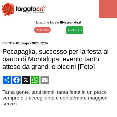
Edizione locale
IlNazionale.it
Radio Alba
ABBONATI
EVENTI
-
01 giugno 2026
, 12:07
Pocapaglia, successo per la festa al
parco di Montalupa: evento tanto
atteso da grandi e piccini [Foto]
Condividi
Facebook
X
WhatsApp
Email
Tanta gente, tanti bimbi, tanta festa in un parco
sempre più accogliente e con sempre maggiori
servizi