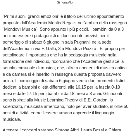
Simona Albri
"Primi suoni, grandi emozioni" è il titolo dell'ultimo appuntamento
proposto dall'Academia Montis Regalis nell'ambito della rassegna
"Mondovì Musica". Sono appunto i più piccoli, i bambini da 0 a 3
anni ad essere i protagonisti di due incontri previsti per il
pomeriggio di sabato 6 giugno in sala Pugnani, nella sede
dell'Academia in via F. Gallo, 3 a Mondovì Piazza . E' proprio per
sottolineare l'importanza che ha la pedagogia musicale nella
formazione dell'individuo, ricordiamo che l'Academia gestisce la
scuola comunale di musica, che, oltre a concerti di musica antica
e da camera si è inserito in rassegna questa proposta davvero
unica. Il pomeriggio di sabato 6 giugno vedrà due momenti distinti,
dedicati a bambini di età differenti, alle 16.15 per la fascia 0-18
mesi e dalle 17.15 per i bambini da 18 mesi a 3 anni. Gli incontri
sono ispirati alla Music Learning Theory di E.E. Gordon, lo
scienziato, musicista americano, noto per aver studiato, in oltre 50
anni di attività, come l'essere umano apprende il linguaggio
musicale.
A tenere i concerti saranno Simona Albri, Laura Bossi e Chiara