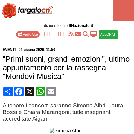
Edizione locale
IlNazionale.it
Radio Alba
ABBONATI
EVENTI
-
01 giugno 2026
, 11:50
"Primi suoni, grandi emozioni", ultimo
appuntamento per la rassegna
"Mondovì Musica"
Condividi
Facebook
X
WhatsApp
Email
A tenere i concerti saranno Simona Albri, Laura
Bossi e Chiara Marangoni, tutte insegnanti
accreditate Aigam