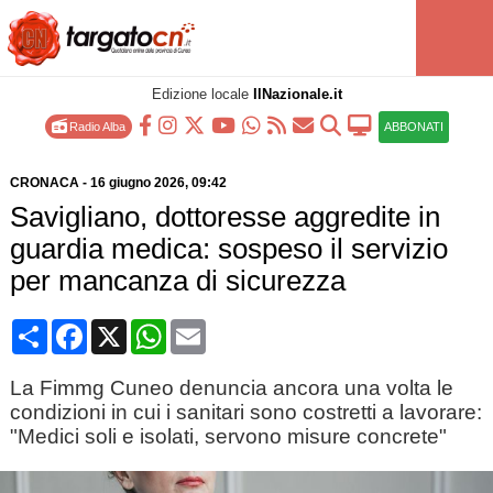
Edizione locale
IlNazionale.it
Radio Alba
ABBONATI
CRONACA
-
16 giugno 2026
, 09:42
Savigliano, dottoresse aggredite in
guardia medica: sospeso il servizio
per mancanza di sicurezza
Condividi
Facebook
X
WhatsApp
Email
La Fimmg Cuneo denuncia ancora una volta le
condizioni in cui i sanitari sono costretti a lavorare:
"Medici soli e isolati, servono misure concrete"