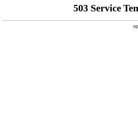
503 Service Te
op