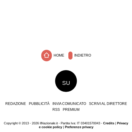
HOME
INDIETRO
SU
REDAZIONE
PUBBLICITÀ
INVIA COMUNICATO
SCRIVI AL DIRETTORE
RSS
PREMIUM
Copyright © 2013 - 2026 IlNazionale.it - Partita Iva: IT 03401570043 -
Credits
|
Privacy
e cookie policy
|
Preferenze privacy