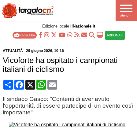
Edizione locale
IlNazionale.it
Radio Alba
ABBONATI
ATTUALITÀ
-
29 giugno 2026
, 10:16
Vicoforte ha ospitato i campionati
italiani di ciclismo
Condividi
Facebook
X
WhatsApp
Email
Il sindaco Gasco: "Contenti di aver avuto
l'opportunità di essere partecipe di un evento così
importante"