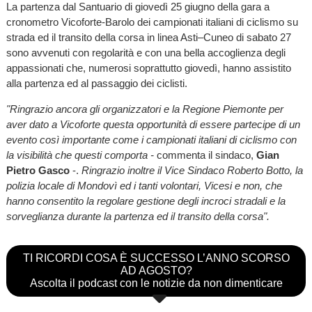
La partenza dal Santuario di giovedì 25 giugno della gara a
cronometro Vicoforte-Barolo dei campionati italiani di ciclismo su
strada ed il transito della corsa in linea Asti–Cuneo di sabato 27
sono avvenuti con regolarità e con una bella accoglienza degli
appassionati che, numerosi soprattutto giovedì, hanno assistito
alla partenza ed al passaggio dei ciclisti.
"Ringrazio ancora gli organizzatori e la Regione Piemonte per
aver dato a Vicoforte questa opportunità di essere partecipe di un
evento così importante come i campionati italiani di ciclismo con
la visibilità che questi comporta -
commenta il sindaco,
Gian
Pietro Gasco
-.
Ringrazio inoltre il Vice Sindaco Roberto Botto, la
polizia locale di Mondovì ed i tanti volontari, Vicesi e non, che
hanno consentito la regolare gestione degli incroci stradali e la
sorveglianza durante la partenza ed il transito della corsa".
TI RICORDI COSA È SUCCESSO L’ANNO SCORSO
AD AGOSTO?
Ascolta il podcast con le notizie da non dimenticare