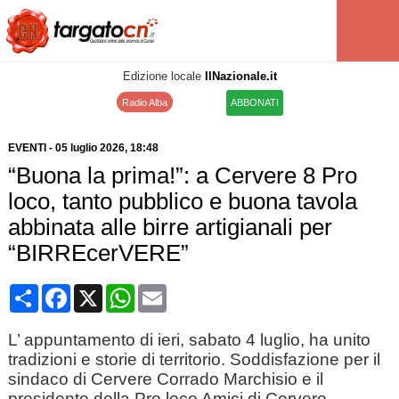
Edizione locale
IlNazionale.it
Radio Alba
ABBONATI
EVENTI
-
05 luglio 2026
, 18:48
“Buona la prima!”: a Cervere 8 Pro
loco, tanto pubblico e buona tavola
abbinata alle birre artigianali per
“BIRREcerVERE”
Condividi
Facebook
X
WhatsApp
Email
L’ appuntamento di ieri, sabato 4 luglio, ha unito
tradizioni e storie di territorio. Soddisfazione per il
sindaco di Cervere Corrado Marchisio e il
presidente della Pro loco Amici di Cervere