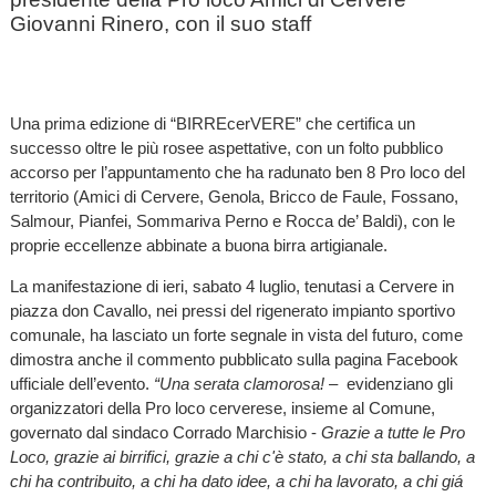
Giovanni Rinero, con il suo staff
Una prima edizione di “BIRREcerVERE” che certifica un
successo oltre le più rosee aspettative, con un folto pubblico
accorso per l’appuntamento che ha radunato ben 8 Pro loco del
territorio (Amici di Cervere, Genola, Bricco de Faule, Fossano,
Salmour, Pianfei, Sommariva Perno e Rocca de’ Baldi), con le
proprie eccellenze abbinate a buona birra artigianale.
La manifestazione di ieri, sabato 4 luglio, tenutasi a Cervere in
piazza don Cavallo, nei pressi del rigenerato impianto sportivo
comunale, ha lasciato un forte segnale in vista del futuro, come
dimostra anche il commento pubblicato sulla pagina Facebook
ufficiale dell’evento.
“Una serata clamorosa!
– evidenziano gli
organizzatori della Pro loco cerverese, insieme al Comune,
governato dal sindaco Corrado Marchisio -
Grazie a tutte le Pro
Loco, grazie ai birrifici, grazie a chi c'è stato, a chi sta ballando, a
chi ha contribuito, a chi ha dato idee, a chi ha lavorato, a chi giá