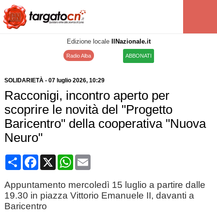
Edizione locale
IlNazionale.it
Radio Alba
ABBONATI
SOLIDARIETÀ
-
07 luglio 2026
, 10:29
Racconigi, incontro aperto per
scoprire le novità del "Progetto
Baricentro" della cooperativa "Nuova
Neuro"
Condividi
Facebook
X
WhatsApp
Email
Appuntamento mercoledì 15 luglio a partire dalle
19.30 in piazza Vittorio Emanuele II, davanti a
Baricentro