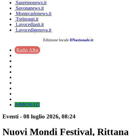
Sanremonews.it
Savonanews.it
Montecarlonews.it
Torinoggi.it
Lavocediasti.it
Lavocedigenova.it
Edizione locale
IlNazionale.it
Radio Alba
ABBONATI
Eventi
-
08 luglio 2026
, 08:24
Nuovi Mondi Festival, Rittana