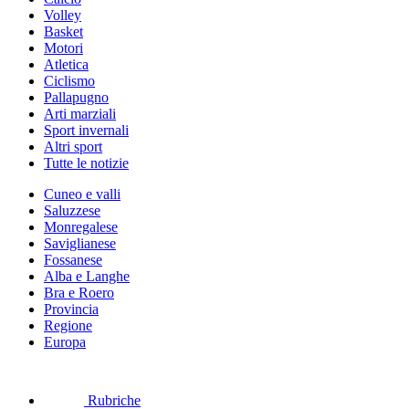
Volley
Basket
Motori
Atletica
Ciclismo
Pallapugno
Arti marziali
Sport invernali
Altri sport
Tutte le notizie
Cuneo e valli
Saluzzese
Monregalese
Saviglianese
Fossanese
Alba e Langhe
Bra e Roero
Provincia
Regione
Europa
Rubriche