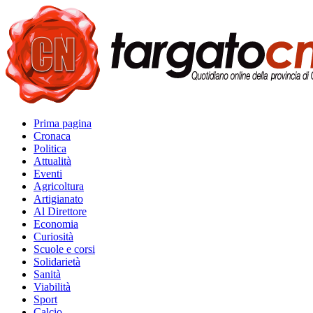
Prima pagina
Cronaca
Politica
Attualità
Eventi
Agricoltura
Artigianato
Al Direttore
Economia
Curiosità
Scuole e corsi
Solidarietà
Sanità
Viabilità
Sport
Calcio