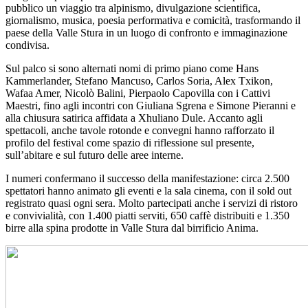
pubblico un viaggio tra alpinismo, divulgazione scientifica,
giornalismo, musica, poesia performativa e comicità, trasformando il
paese della Valle Stura in un luogo di confronto e immaginazione
condivisa.
Sul palco si sono alternati nomi di primo piano come Hans
Kammerlander, Stefano Mancuso, Carlos Soria, Alex Txikon,
Wafaa Amer, Nicolò Balini, Pierpaolo Capovilla con i Cattivi
Maestri, fino agli incontri con Giuliana Sgrena e Simone Pieranni e
alla chiusura satirica affidata a Xhuliano Dule. Accanto agli
spettacoli, anche tavole rotonde e convegni hanno rafforzato il
profilo del festival come spazio di riflessione sul presente,
sull’abitare e sul futuro delle aree interne.
I numeri confermano il successo della manifestazione: circa 2.500
spettatori hanno animato gli eventi e la sala cinema, con il sold out
registrato quasi ogni sera. Molto partecipati anche i servizi di ristoro
e convivialità, con 1.400 piatti serviti, 650 caffè distribuiti e 1.350
birre alla spina prodotte in Valle Stura dal birrificio Anima.