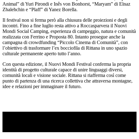
Animal” di Yuri Pirondi e Inês von Bonhorst, “Maryam” di Elnaz
Zhalehchin e “Plaff” di Yanez Borella.
Il festival non si ferma però alla chiusura delle proiezioni e degli
incontri. Fino a fine luglio resta attivo a Roccasparvera il Nuovi
Mondi Social Camping, esperienza di campeggio, natura e comunità
realizzata con Ferrino e Proposta 80. Intanto prosegue anche la
campagna di crowdfunding “Piccolo Cinema di Comunità”, con
l’obiettivo di trasformare l’ex bocciofila di Rittana in uno spazio
culturale permanente aperto tutto l’anno.
Con questa edizione, il Nuovi Mondi Festival conferma la propria
identità di progetto culturale capace di unire linguaggi diversi,
comunità locali e visione sociale. Rittana si riafferma così come
punto di partenza di una ricerca collettiva che attraversa montagne,
idee e relazioni per immaginare il futuro.
TI RICORDI COSA È SUCCESSO L’ANNO
SCORSO AD AGOSTO?
Ascolta il podcast con le notizie da non dimenticare