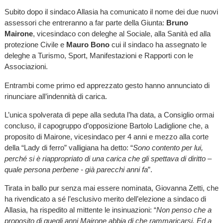
Subito dopo il sindaco Allasia ha comunicato il nome dei due nuovi
assessori che entreranno a far parte della Giunta:
Bruno
Mairone
, vicesindaco con deleghe al Sociale, alla Sanità ed alla
protezione Civile e
Mauro Bono
cui il sindaco ha assegnato le
deleghe a Turismo, Sport, Manifestazioni e Rapporti con le
Associazioni.
Entrambi come primo ed apprezzato gesto hanno annunciato di
rinunciare all’indennità di carica.
L’unica spolverata di pepe alla seduta l’ha data, a Consiglio ormai
concluso, il capogruppo d’opposizione Bartolo Ladiglione che, a
proposito di Mairone, vicesindaco per 4 anni e mezzo alla corte
della “Lady di ferro” valligiana ha detto: “
Sono contento per lui,
perché si è riappropriato di una carica che gli spettava di diritto –
quale persona perbene - già parecchi anni fa
”.
Tirata in ballo pur senza mai essere nominata, Giovanna Zetti, che
ha rivendicato a sé l’esclusivo merito dell’elezione a sindaco di
Allasia, ha rispedito al mittente le insinuazioni: “
Non penso che a
proposito di quegli anni Mairone abbia di che rammaricarsi. Ed a