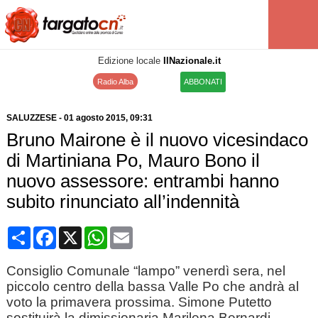
Edizione locale
IlNazionale.it
Radio Alba
ABBONATI
SALUZZESE
-
01 agosto 2015
, 09:31
Bruno Mairone è il nuovo vicesindaco
di Martiniana Po, Mauro Bono il
nuovo assessore: entrambi hanno
subito rinunciato all’indennità
Condividi
Facebook
X
WhatsApp
Email
Consiglio Comunale “lampo” venerdì sera, nel
piccolo centro della bassa Valle Po che andrà al
voto la primavera prossima. Simone Putetto
sostituirà la dimissionaria Marilena Bernardi