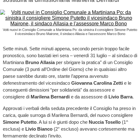
Volti nuovi in Consiglio Comunale a Martiniana Po: da sinistra il consigliere Simone Putetto
il vicesindaco Bruno Mairone, il sindaco Allasia e l'assessore Marco Bono
Sette minuti. Sette minuti appena, secondo persin troppo facile
pronostico, sono bastati ieri sera – venerdì 31 luglio – al sindaco di
Martiniana
Bruno Allasia
per sbrigare la pratica” di un Consiglio
Comunale (3 punti all’Ordine del Giorno) che in qualsiasi altro
paese sarebbe durato ore, stante l’appena avvenuto
defenestramento del vicesindaco
Giovanna Carolina Zetti
e le
conseguenti dimissioni “per solidarietà” da assessore e
consigliere di
Marilena Bernardi
e da assessore di
Livio Barra
.
Approvati i verbali della seduta precedente il Consiglio ha preso in
carica, quale surroga di Marilena Bernardi, del nuovo consigliere
Simone Putetto
. A lui si è giunti dopo che
Nuccia Tosello
(1^
esclusa) e
Livio Bianco
(2° escluso) avevano cortesemente ma
fermamente declinato l’invito.