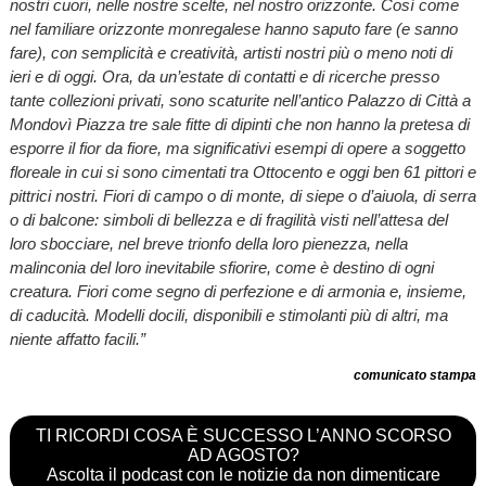
nostri cuori, nelle nostre scelte, nel nostro orizzonte. Così come
nel familiare orizzonte monregalese hanno saputo fare (e sanno
fare), con semplicità e creatività, artisti nostri più o meno noti di
ieri e di oggi. Ora, da un’estate di contatti e di ricerche presso
tante collezioni privati, sono scaturite nell’antico Palazzo di Città a
Mondovì Piazza tre sale fitte di dipinti che non hanno la pretesa di
esporre il fior da fiore, ma significativi esempi di opere a soggetto
floreale in cui si sono cimentati tra Ottocento e oggi ben 61 pittori e
pittrici nostri. Fiori di campo o di monte, di siepe o d’aiuola, di serra
o di balcone: simboli di bellezza e di fragilità visti nell’attesa del
loro sbocciare, nel breve trionfo della loro pienezza, nella
malinconia del loro inevitabile sfiorire, come è destino di ogni
creatura. Fiori come segno di perfezione e di armonia e, insieme,
di caducità. Modelli docili, disponibili e stimolanti più di altri, ma
niente affatto facili.”
comunicato stampa
TI RICORDI COSA È SUCCESSO L’ANNO SCORSO
AD AGOSTO?
Ascolta il podcast con le notizie da non dimenticare