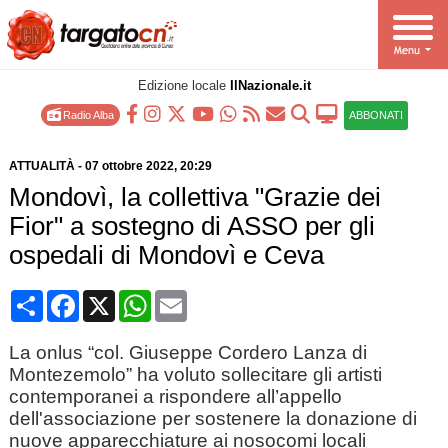
Edizione locale
IlNazionale.it
Radio Alba
ABBONATI
ATTUALITÀ
-
07 ottobre 2022
, 20:29
Mondovì, la collettiva "Grazie dei
Fior" a sostegno di ASSO per gli
ospedali di Mondovì e Ceva
Condividi
Facebook
X
WhatsApp
Email
La onlus “col. Giuseppe Cordero Lanza di
Montezemolo” ha voluto sollecitare gli artisti
contemporanei a rispondere all’appello
dell'associazione per sostenere la donazione di
nuove apparecchiature ai nosocomi locali