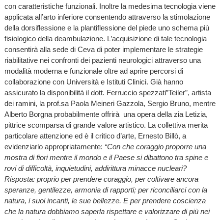
con caratteristiche funzionali. Inoltre la medesima tecnologia viene
applicata all’arto inferiore consentendo attraverso la stimolazione
della dorsiflessione e la plantiflessione del piede uno schema più
fisiologico della deambulazione. L’acquisizione di tale tecnologia
consentirà alla sede di Ceva di poter implementare le strategie
riabilitative nei confronti dei pazienti neurologici attraverso una
modalità moderna e funzionale oltre ad aprire percorsi di
collaborazione con Università e Istituti Clinici. Già hanno
assicurato la disponibilità il dott. Ferruccio spezzati”Teiler”, artista
dei ramini, la prof.sa Paola Meineri Gazzola, Sergio Bruno, mentre
Alberto Borgna probabilmente offrirà una opera della zia Letizia,
pittrice scomparsa di grande valore artistico. La collettiva merita
particolare attenzione ed è il critico d’arte, Ernesto Billò, a
evidenziarlo appropriatamente:
“
Con che coraggio
proporre una
mostra di fiori mentre il mondo e il Paese si dibattono tra spine e
rovi di difficoltà, inquietudini, addirittura minacce nucleari?
Risposta: proprio per prendere coraggio, per coltivare ancora
speranze, gentilezze, armonia di rapporti; per riconciliarci con la
natura, i suoi incanti, le sue bellezze. E per prendere coscienza
che la natura dobbiamo saperla rispettare e valorizzare di più nei