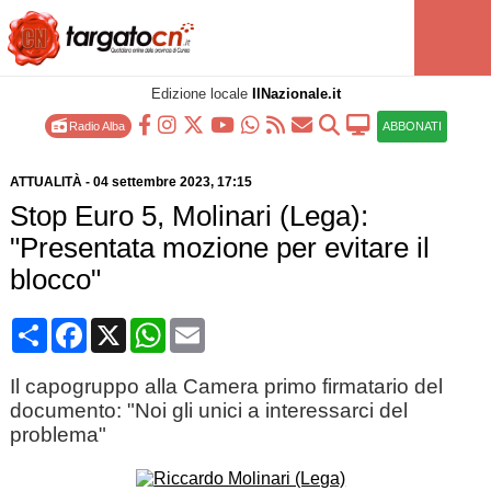
Edizione locale
IlNazionale.it
Radio Alba
ABBONATI
ATTUALITÀ
-
04 settembre 2023
, 17:15
Stop Euro 5, Molinari (Lega):
"Presentata mozione per evitare il
blocco"
Condividi
Facebook
X
WhatsApp
Email
Il capogruppo alla Camera primo firmatario del
documento: "Noi gli unici a interessarci del
problema"