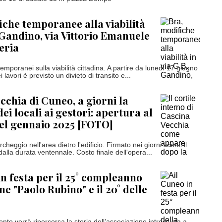
iche temporanee alla viabilità
. Gandino, via Vittorio Emanuele
neria
temporanei sulla viabilità cittadina. A partire da lunedì 17 giugno
ei lavori è previsto un divieto di transito e...
cchia di Cuneo, a giorni la
i locali ai gestori: apertura al
el gennaio 2025 [FOTO]
cheggio nell'area dietro l'edificio. Firmato nei giorni scorsi il
alla durata ventennale. Costo finale dell'opera...
in festa per il 25° compleanno
ne "Paolo Rubino" e il 20° delle
ento verrà ripercorsa la storia dell’associazione intrecciata a