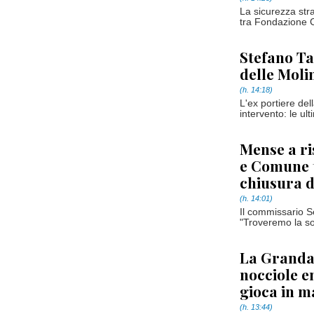
La sicurezza stra
tra Fondazione 
Stefano Ta
delle Moli
(h. 14:18)
L'ex portiere del
intervento: le ul
Mense a ri
e Comune t
chiusura 
(h. 14:01)
Il commissario S
"Troveremo la solu
La Granda 
nocciole e
gioca in m
(h. 13:44)