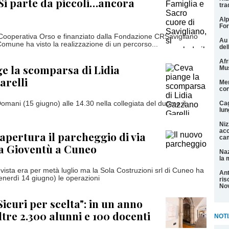
Si parte da piccoli…ancora
tra
Alp
For
Cooperativa Orso e finanziato dalla Fondazione CRSavigliano
Au 
Comune ha visto la realizzazione di un percorso...
del
Afr
e la scomparsa di Lidia
Mu
arelli
Men
con
omani (15 giugno) alle 14.30 nella collegiata del duomo il
Cag
lun
Niz
acc
’apertura il parcheggio di via
cam
a Gioventù a Cuneo
Naz
la 
ista era per metà luglio ma la Sola Costruzioni srl di Cuneo ha
Ant
enerdì 14 giugno) le operazioni
ris
Nov
icuri per scelta": in un anno
ltre 2.300 alunni e 100 docenti
NOTI