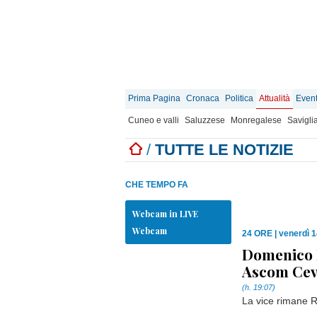
Prima Pagina
Cronaca
Politica
Attualità
Event
Cuneo e valli
Saluzzese
Monregalese
Savigli
/
TUTTE LE NOTIZIE
CHE TEMPO FA
Webcam in LIVE
Webcam
24 ORE
|
venerdì 1
Domenico 
Ascom Ce
(h. 19:07)
La vice rimane 