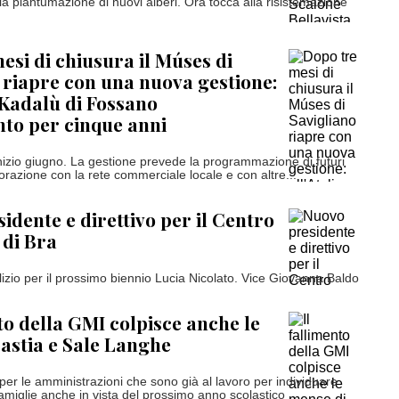
 la piantumazione di nuovi alberi. Ora tocca alla risistemazione
esi di chiusura il Múses di
 riapre con una nuova gestione:
r Kadalù di Fossano
nto per cinque anni
inizio giugno. La gestione prevede la programmazione di futuri
borazione con la rete commerciale locale e con altre...
idente e direttivo per il Centro
 di Bra
lizio per il prossimo biennio Lucia Nicolato. Vice Giovanna Baldo
nto della GMI colpisce anche le
astia e Sale Langhe
per le amministrazioni che sono già al lavoro per individuare
famiglie anche in vista del prossimo anno scolastico