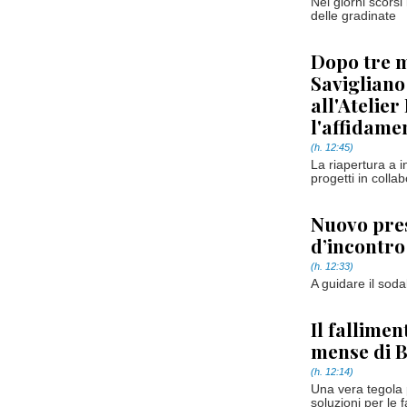
Nei giorni scorsi
delle gradinate
Dopo tre m
Savigliano
all'Atelie
l'affidame
(h. 12:45)
La riapertura a 
progetti in colla
Nuovo pres
d’incontro
(h. 12:33)
A guidare il soda
Il fallime
mense di B
(h. 12:14)
Una vera tegola 
soluzioni per le 