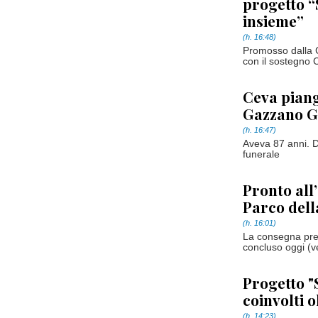
progetto “
insieme”
(h. 16:48)
Promosso dalla 
con il sostegno 
Ceva piang
Gazzano G
(h. 16:47)
Aveva 87 anni. D
funerale
Pronto all
Parco dell
(h. 16:01)
La consegna prev
concluso oggi (v
Progetto "S
coinvolti o
(h. 14:23)