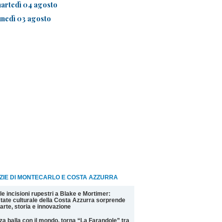
artedì 04 agosto
unedì 03 agosto
ZIE DI MONTECARLO E COSTA AZZURRA
le incisioni rupestri a Blake e Mortimer:
state culturale della Costa Azzurra sorprende
 arte, storia e innovazione
za balla con il mondo, torna “La Farandole” tra