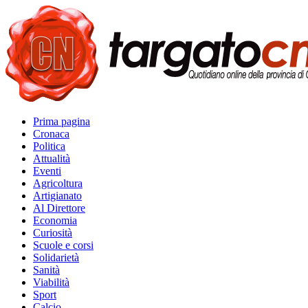
Prima pagina
Cronaca
Politica
Attualità
Eventi
Agricoltura
Artigianato
Al Direttore
Economia
Curiosità
Scuole e corsi
Solidarietà
Sanità
Viabilità
Sport
Calcio