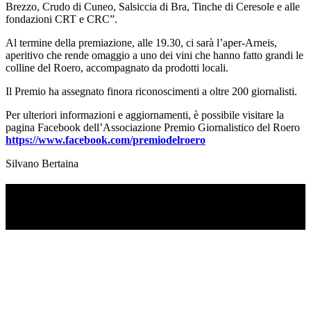
Brezzo, Crudo di Cuneo, Salsiccia di Bra, Tinche di Ceresole e alle
fondazioni CRT e CRC”.
Al termine della premiazione, alle 19.30, ci sarà l’aper-Arneis,
aperitivo che rende omaggio a uno dei vini che hanno fatto grandi le
colline del Roero, accompagnato da prodotti locali.
Il Premio ha assegnato finora riconoscimenti a oltre 200 giornalisti.
Per ulteriori informazioni e aggiornamenti, è possibile visitare la
pagina Facebook dell’Associazione Premio Giornalistico del Roero
https://www.facebook.com/premiodelroero
Silvano Bertaina
TI RICORDI COSA È SUCCESSO L’ANNO
SCORSO AD AGOSTO?
Ascolta il podcast con le notizie da non dimenticare