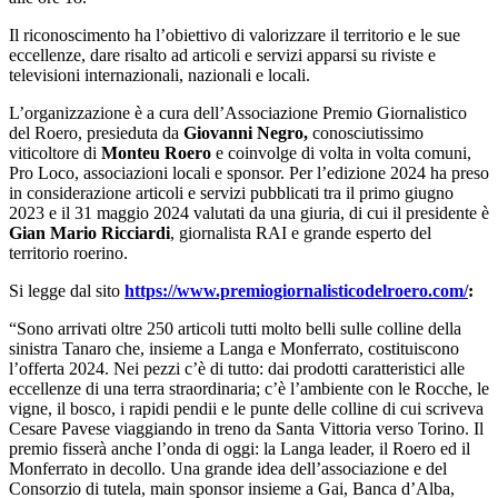
Il riconoscimento ha l’obiettivo di valorizzare il territorio e le sue
eccellenze, dare risalto ad articoli e servizi apparsi su riviste e
televisioni internazionali, nazionali e locali.
L’organizzazione è a cura dell’Associazione Premio Giornalistico
del Roero, presieduta da
Giovanni Negro,
conosciutissimo
viticoltore di
Monteu Roero
e coinvolge di volta in volta comuni,
Pro Loco, associazioni locali e sponsor. Per l’edizione 2024 ha preso
in considerazione articoli e servizi pubblicati tra il primo giugno
2023 e il 31 maggio 2024 valutati da una giuria, di cui il presidente è
Gian Mario Ricciardi
, giornalista RAI e grande esperto del
territorio roerino.
Si legge dal sito
https://www.premiogiornalisticodelroero.com/
:
“Sono arrivati oltre 250 articoli tutti molto belli sulle colline della
sinistra Tanaro che, insieme a Langa e Monferrato, costituiscono
l’offerta 2024. Nei pezzi c’è di tutto: dai prodotti caratteristici alle
eccellenze di una terra straordinaria; c’è l’ambiente con le Rocche, le
vigne, il bosco, i rapidi pendii e le punte delle colline di cui scriveva
Cesare Pavese viaggiando in treno da Santa Vittoria verso Torino. Il
premio fisserà anche l’onda di oggi: la Langa leader, il Roero ed il
Monferrato in decollo. Una grande idea dell’associazione e del
Consorzio di tutela, main sponsor insieme a Gai, Banca d’Alba,