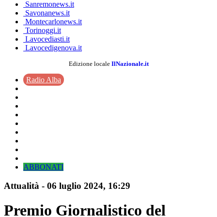
Sanremonews.it
Savonanews.it
Montecarlonews.it
Torinoggi.it
Lavocediasti.it
Lavocedigenova.it
Edizione locale
IlNazionale.it
Radio Alba
ABBONATI
Attualità
-
06 luglio 2024
, 16:29
Premio Giornalistico del