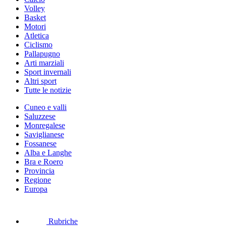
Volley
Basket
Motori
Atletica
Ciclismo
Pallapugno
Arti marziali
Sport invernali
Altri sport
Tutte le notizie
Cuneo e valli
Saluzzese
Monregalese
Saviglianese
Fossanese
Alba e Langhe
Bra e Roero
Provincia
Regione
Europa
Rubriche