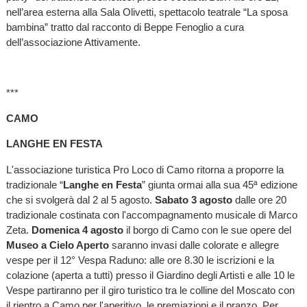
nell’area esterna alla Sala Olivetti, spettacolo teatrale “La sposa
bambina” tratto dal racconto di Beppe Fenoglio a cura
dell’associazione Attivamente.
***
CAMO
LANGHE EN FESTA
L'associazione turistica Pro Loco di Camo ritorna a proporre la
tradizionale “
Langhe en Festa
” giunta ormai alla sua 45ª edizione
che si svolgerà dal 2 al 5 agosto.
Sabato 3 agosto
dalle ore 20
tradizionale costinata con l'accompagnamento musicale di Marco
Zeta.
Domenica 4 agosto
il borgo di Camo con le sue opere del
Museo a Cielo Aperto
saranno invasi dalle colorate e allegre
vespe per il 12° Vespa Raduno: alle ore 8.30 le iscrizioni e la
colazione (aperta a tutti) presso il Giardino degli Artisti e alle 10 le
Vespe partiranno per il giro turistico tra le colline del Moscato con
il rientro a Camo per l'aperitivo, le premiazioni e il pranzo. Per