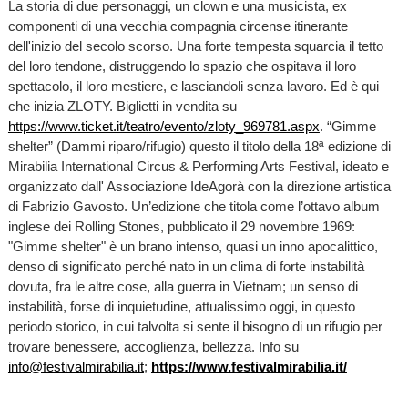
La storia di due personaggi, un clown e una musicista, ex
componenti di una vecchia compagnia circense itinerante
dell'inizio del secolo scorso. Una forte tempesta squarcia il tetto
del loro tendone, distruggendo lo spazio che ospitava il loro
spettacolo, il loro mestiere, e lasciandoli senza lavoro. Ed è qui
che inizia ZLOTY. Biglietti in vendita su
https://www.ticket.it/teatro/evento/zloty_969781.aspx
. “Gimme
shelter” (Dammi riparo/rifugio) questo il titolo della 18ª edizione di
Mirabilia International Circus & Performing Arts Festival, ideato e
organizzato dall' Associazione IdeAgorà con la direzione artistica
di Fabrizio Gavosto. Un’edizione che titola come l’ottavo album
inglese dei Rolling Stones, pubblicato il 29 novembre 1969:
"Gimme shelter" è un brano intenso, quasi un inno apocalittico,
denso di significato perché nato in un clima di forte instabilità
dovuta, fra le altre cose, alla guerra in Vietnam; un senso di
instabilità, forse di inquietudine, attualissimo oggi, in questo
periodo storico, in cui talvolta si sente il bisogno di un rifugio per
trovare benessere, accoglienza, bellezza. Info su
info@festivalmirabilia.it
;
https://www.festivalmirabilia.it/