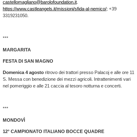
castellomagliano@barolofoundation.it
.
https://www.castleangels.it/missioni/sfida-al-nemico/
; +39
3319231050.
***
MARGARITA
FESTA DI SAN MAGNO
Domenica 4 agosto
ritrovo dei trattori presso Palacoj e alle ore 11
S. Messa con benedizione dei mezzi agricoli. Intrattenimenti vari
nel pomeriggio e alle 21 caccia al tesoro notturna e concerti.
***
MONDOVÌ
12° CAMPIONATO ITALIANO BOCCE QUADRE