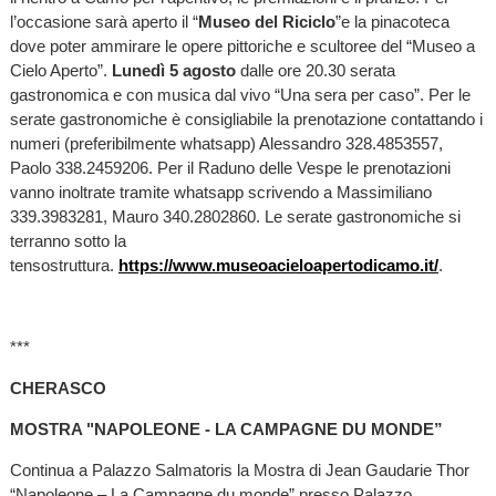
l’occasione sarà aperto il “
Museo del Riciclo
”e la pinacoteca
dove poter ammirare le opere pittoriche e scultoree del “Museo a
Cielo Aperto”.
Lunedì 5 agosto
dalle ore 20.30 serata
gastronomica e con musica dal vivo “Una sera per caso”. Per le
serate gastronomiche è consigliabile la prenotazione contattando i
numeri (preferibilmente whatsapp) Alessandro 328.4853557,
Paolo 338.2459206. Per il Raduno delle Vespe le prenotazioni
vanno inoltrate tramite whatsapp scrivendo a Massimiliano
339.3983281, Mauro 340.2802860. Le serate gastronomiche si
terranno sotto la
tensostruttura.
https://www.museoacieloapertodicamo.it/
.
***
CHERASCO
MOSTRA "NAPOLEONE - LA CAMPAGNE DU MONDE”
Continua a Palazzo Salmatoris la Mostra di Jean Gaudarie Thor
“Napoleone – La Campagne du monde” presso Palazzo