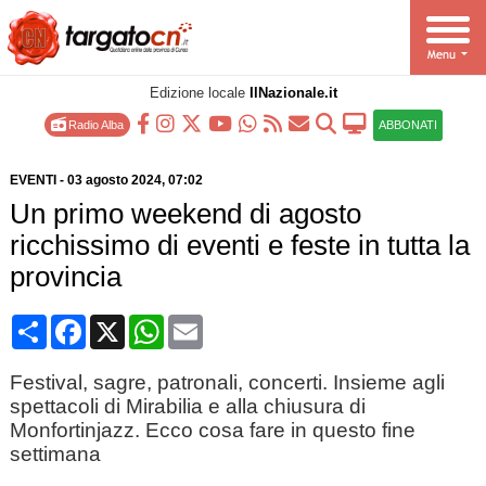
Edizione locale
IlNazionale.it
Radio Alba
ABBONATI
EVENTI
-
03 agosto 2024
, 07:02
Un primo weekend di agosto
ricchissimo di eventi e feste in tutta la
provincia
Condividi
Facebook
X
WhatsApp
Email
Festival, sagre, patronali, concerti. Insieme agli
spettacoli di Mirabilia e alla chiusura di
Monfortinjazz. Ecco cosa fare in questo fine
settimana