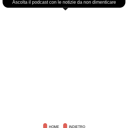
Ascolta il podcast con le notizie da non dimenticare
HOME
INDIETRO