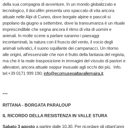
della sua compagna di avventure. In un mondo globalizzato e
tecnologico, il docufilm presenta uno spaccato di vita ancora
attuale nelle Alpi di
Cuneo, dove borgate alpine e pascoli si
popolano da giugno a settembre, dove la transumanza è un rituale
imprescindibile che segna ancora il ritmo di vita di uomini e
animali. In molte scene a parlare saranno i paesaggi
incontaminati, la natura con il fruscio del vento, il vocio degli
animali selvatici, il suono squillante dei campanacci. Un ritorno
alle origini, all’essenziale che non è frutto della fantasia del regista,
ma che è la reale trasposizione in immagini del vissuto di pastori e
allevatori, ancora attuale seppur inusuale agli occhi dei più. Info.
tel:+39 0171 999 190;
info@ecomuseoaltavallemaira.it
.
***
RITTANA - BORGATA PARALOUP
IL RICORDO DELLA RESISTENZA IN VALLE STURA
Sabato 3 agosto
a partire dalle 10.30. Per ricordare gli ottant'anni