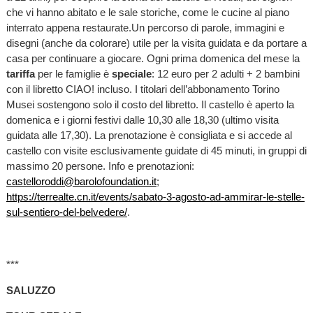
che vi hanno abitato e le sale storiche, come le cucine al piano
interrato appena restaurate.Un percorso di parole, immagini e
disegni (anche da colorare) utile per la visita guidata e da portare a
casa per continuare a giocare. Ogni prima domenica del mese la
tariffa
per le famiglie è
speciale
: 12 euro per 2 adulti + 2 bambini
con il libretto CIAO! incluso. I titolari dell’abbonamento Torino
Musei sostengono solo il costo del libretto. Il castello è aperto la
domenica e i giorni festivi dalle 10,30 alle 18,30 (ultimo visita
guidata alle 17,30). La prenotazione è consigliata e si accede al
castello con visite esclusivamente guidate di 45 minuti, in gruppi di
massimo 20 persone. Info e prenotazioni:
castelloroddi@barolofoundation.it
;
https://terrealte.cn.it/events/sabato-3-agosto-ad-ammirar-le-stelle-
sul-sentiero-del-belvedere/
.
***
SALUZZO