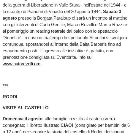
della guerra di Liberazione in Valle Stura - nell’estate del 1944 - e
lo scontro di Pianche di Vinadio del 20 agosto 1944.
Sabato 3
agosto
presso la Borgata Paraloup ci sarà un incontro al mattino
con gli interventi di Carlo Gentile, Marco Revelli e Marco Ruzzi e
al pomeriggio un reading teatrale dal palco con lo spettacolo
“Sconfini”.
In caso di maltempo lo spettacolo Sconfini si svolgerà
comunque, spostandosi all’interno della Baita Barberis fino ad
esaurimento posti. L’ingresso alle iniziative è gratuito, con
prenotazione consigliata su Eventbrite. Info su
www.nutorevelli.org
.
***
RODDI
VISITE AL CASTELLO
Domenica 4 agosto
, alle famiglie in visita al castello verrà
consegnato il libretto illustrato
CIAO!
(consigliato per bambini da 6
a 12 anni) per scoprire la storia del castello di Roddi, dei signori