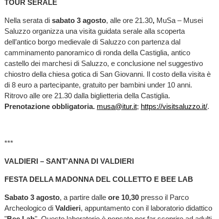
TOUR SERALE
Nella serata di
sabato 3 agosto
, alle ore 21.30
,
MuSa – Musei
Saluzzo organizza una visita guidata serale alla scoperta
dell’antico borgo medievale di Saluzzo con partenza dal
camminamento panoramico di ronda della Castiglia, antico
castello dei marchesi di Saluzzo, e conclusione nel suggestivo
chiostro della chiesa gotica di San Giovanni. Il costo della visita è
di 8 euro a partecipante, gratuito per bambini under 10 anni.
Ritrovo alle ore 21.30 dalla biglietteria della Castiglia.
Prenotazione obbligatoria.
musa@itur.it
;
https://visitsaluzzo.it/
.
***
VALDIERI – SANT’ANNA DI VALDIERI
FESTA DELLA MADONNA DEL COLLETTO E BEE LAB
Sabato 3 agosto
, a partire dalle
ore 10,30
presso il Parco
Archeologico di
Valdieri
, appuntamento con il laboratorio didattico
"
Bee Lab
". Questo laboratorio è pensato per far scoprire ad adulti