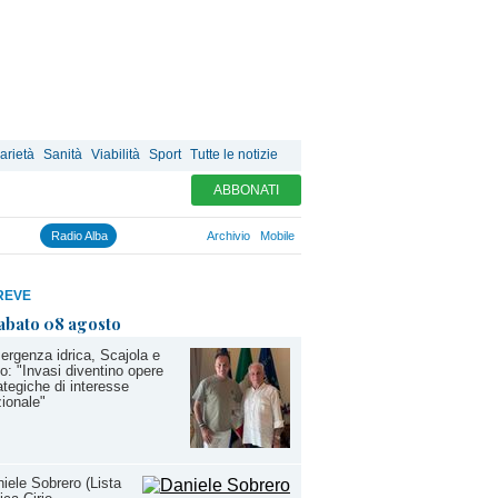
arietà
Sanità
Viabilità
Sport
Tutte le notizie
ABBONATI
Radio Alba
Archivio
Mobile
REVE
abato 08 agosto
rgenza idrica, Scajola e
io: "Invasi diventino opere
ategiche di interesse
ionale"
iele Sobrero (Lista