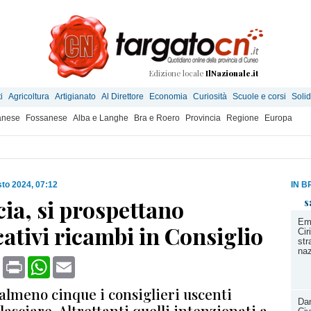
Edizione locale
IlNazionale.it
i
Agricoltura
Artigianato
Al Direttore
Economia
Curiosità
Scuole e corsi
Solid
anese
Fossanese
Alba e Langhe
Bra e Roero
Provincia
Regione
Europa
to 2024, 07:12
IN B
ia, si prospettano
s
Eme
cativi ricambi in Consiglio
Cir
str
naz
book
X
Print
WhatsApp
Email
almeno cinque i consiglieri uscenti
Dan
lasciare. Altrettanti quelli intenzionati a