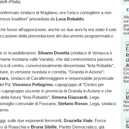
del
elli d’Italia.
g
confermato sindaco di Magliano, era l’unico consigliere a non
Alb
“grosse koalition” presieduta da
Luca Robaldo
.
sul
pre
che fosse all’opposizione, anche se due anni fa era stato il solo
Gal
evi
 occasione della presentazione del documento programmatico
he si ricandideranno:
Silvano Dovetta
(sindaco di Venasca e
Unione montana valle Varaita), che dal centrosinistra passerà
civica di centro, convenzionalmente denominata “lista Robaldo”,
Em
tuire, in versione riveduta e corretta, “Granda in Azione”;
Crc
des
zaro
, sindaco di Cavallermaggiore e responsabile provinciale
flo
 del Pd;
Vincenzo Pellegrino
, capogruppo di “Centro per
e capogruppo uscente in provincia di Granda in Azione e che
 della futura “lista Robaldo”;
Simona Giaccardi
, Lega,
Noc
Consiglio comunale di Fossano;
Stefano Rosso
, Lega, sindaco
fon
erno.
con
ggi, sulle due esponenti femminili,
Graziella Viale
, Forza
aco di Roaschia e
Bruna Sibille
, Partito Democratico, già