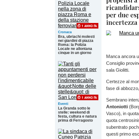
ricandidar
per due es
incertezza
Cronaca
Bra, ubriachi molesti
nei giardini di piazza
Roma: la Polizia
Locale ne allontana
cinque in un giorno
Manca ancora un 
Consiglio provinc
sala Giolitti.
Certezze al mom
fase di abbozzo,
Sembrano intenzi
Eventi
Antoniotti
(Borg
La Granda sotto le
stelle: weekend di
Vasco), in quot
festa, cultura e natura
quota centrosini
prima di Ferragosto
subentrato poch
questi primo esc