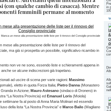
Civ
Pre
si (con qualche cambio di casacca). Mentre
in 
ponenti femminili permane al momento
100
v
Manca un mese alla presentazione delle liste per il rinnovo del Consiglio provinciale
mese alla presentazione delle liste per il rinnovo del
Gar
iale, ma già si prospetta un possibile, significativo ricambio in
Con
com
ento non ve ne sono, essendo liste e schieramenti appena in
Dim
 anche se alcune indiscrezioni già trapelano.
Alb
onati ad uscire di scena per varie ragioni:
Massimo
Alb
sul
omale), eletto in quota Forza Italia;
Pietro Danna
(Monastero
Gal
nel
a Granda in Azione;
Mauro Astesano
(sindaco di Dronero) in
stra “La Nostra Provincia) ed
Emanuel Loris
(Moiola)
e settimane fa al posto di Anna Maria Molinari ed essendo
luso della lista “La Nostra Provincia” e
Marco Bailo
(Magliano
“Il