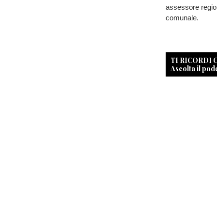
assessore region
comunale.
TI RICORDI
Ascolta il pod