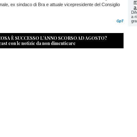
ale, ex sindaco di Bra e attuale vicepresidente del Consiglio
Dif
a r
gra
GpT
 COSA È SUCCESSO L’ANNO SCORSO AD AGOSTO?
cast con le notizie da non dimenticare