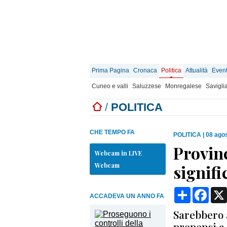
Prima Pagina
Cronaca
Politica
Attualità
Event
Cuneo e valli
Saluzzese
Monregalese
Savigli
/
POLITICA
CHE TEMPO FA
POLITICA
|
08 agos
Provinc
Webcam in LIVE
Webcam
signifi
Condividi
Face
ACCADEVA UN ANNO FA
Sarebbero 
propensi a 