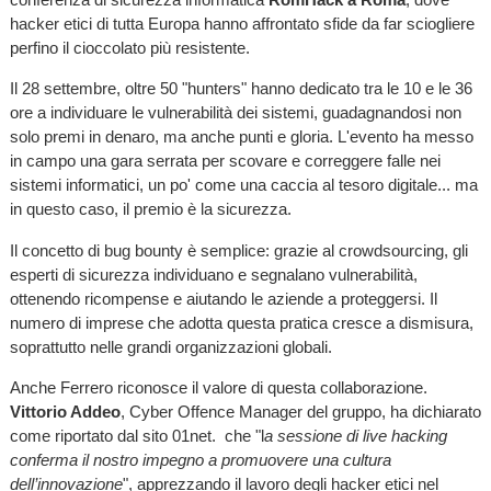
hacker etici di tutta Europa hanno affrontato sfide da far sciogliere
perfino il cioccolato più resistente.
Il 28 settembre, oltre 50 "hunters" hanno dedicato tra le 10 e le 36
ore a individuare le vulnerabilità dei sistemi, guadagnandosi non
solo premi in denaro, ma anche punti e gloria. L'evento ha messo
in campo una gara serrata per scovare e correggere falle nei
sistemi informatici, un po' come una caccia al tesoro digitale... ma
in questo caso, il premio è la sicurezza.
Il concetto di bug bounty è semplice: grazie al crowdsourcing, gli
esperti di sicurezza individuano e segnalano vulnerabilità,
ottenendo ricompense e aiutando le aziende a proteggersi. Il
numero di imprese che adotta questa pratica cresce a dismisura,
soprattutto nelle grandi organizzazioni globali.
Anche Ferrero riconosce il valore di questa collaborazione.
Vittorio Addeo
, Cyber Offence Manager del gruppo, ha dichiarato
come riportato dal sito 01net. che "l
a sessione di live hacking
conferma il nostro impegno a promuovere una cultura
dell’innovazione
", apprezzando il lavoro degli hacker etici nel