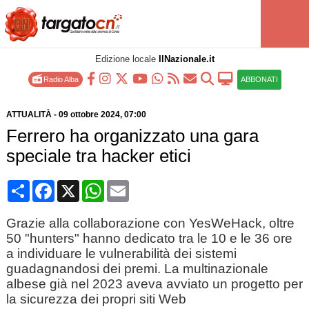
Edizione locale
IlNazionale.it
Radio Alba
ABBONATI
ATTUALITÀ
-
09 ottobre 2024
, 07:00
Ferrero ha organizzato una gara
speciale tra hacker etici
Condividi
Facebook
X
WhatsApp
Email
Grazie alla collaborazione con YesWeHack, oltre
50 "hunters" hanno dedicato tra le 10 e le 36 ore
a individuare le vulnerabilità dei sistemi
guadagnandosi dei premi. La multinazionale
albese già nel 2023 aveva avviato un progetto per
la sicurezza dei propri siti Web