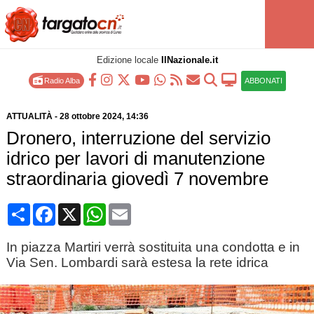
Edizione locale
IlNazionale.it
Radio Alba
ABBONATI
ATTUALITÀ
-
28 ottobre 2024
, 14:36
Dronero, interruzione del servizio
idrico per lavori di manutenzione
straordinaria giovedì 7 novembre
Condividi
Facebook
X
WhatsApp
Email
In piazza Martiri verrà sostituita una condotta e in
Via Sen. Lombardi sarà estesa la rete idrica