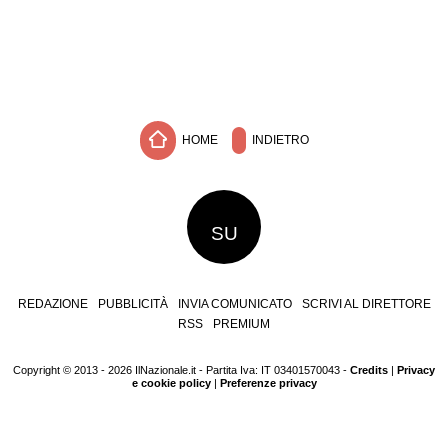
HOME
INDIETRO
SU
REDAZIONE
PUBBLICITÀ
INVIA COMUNICATO
SCRIVI AL DIRETTORE
RSS
PREMIUM
Copyright © 2013 - 2026 IlNazionale.it - Partita Iva: IT 03401570043 -
Credits
|
Privacy
e cookie policy
|
Preferenze privacy