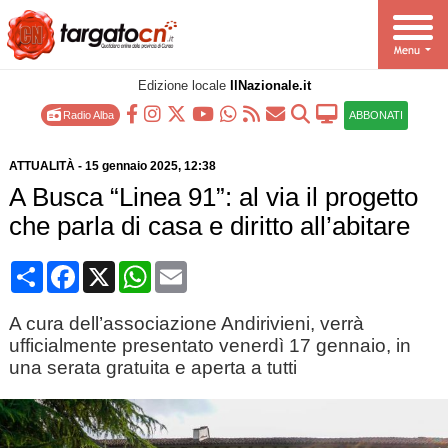
Edizione locale
IlNazionale.it
Radio Alba
ABBONATI
ATTUALITÀ
-
15 gennaio 2025
, 12:38
A Busca “Linea 91”: al via il progetto
che parla di casa e diritto all’abitare
Condividi
Facebook
X
WhatsApp
Email
A cura dell’associazione Andirivieni, verrà
ufficialmente presentato venerdì 17 gennaio, in
una serata gratuita e aperta a tutti