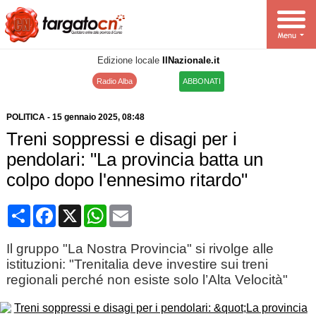
Edizione locale
IlNazionale.it
Radio Alba
ABBONATI
POLITICA
-
15 gennaio 2025
, 08:48
Treni soppressi e disagi per i
pendolari: "La provincia batta un
colpo dopo l'ennesimo ritardo"
Condividi
Facebook
X
WhatsApp
Email
Il gruppo "La Nostra Provincia" si rivolge alle
istituzioni: "Trenitalia deve investire sui treni
regionali perché non esiste solo l’Alta Velocità"