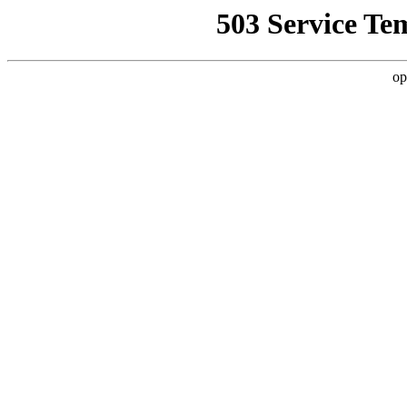
503 Service Te
op