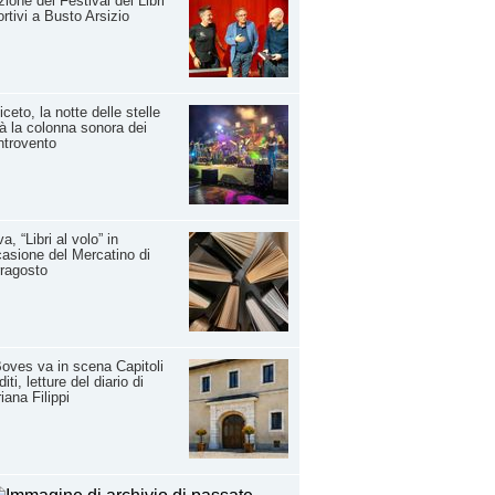
zione del Festival dei Libri
rtivi a Busto Arsizio
iceto, la notte delle stelle
à la colonna sonora dei
ntrovento
a, “Libri al volo” in
asione del Mercatino di
ragosto
oves va in scena Capitoli
diti, letture del diario di
iana Filippi