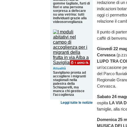
redazione di un 
gomme tagliate, furti di
fiori e una persona
indicazioni bota
sorpresa a defecare
su una vetrina: tutti
oggi ci permetton
individuati grazie alla
relazione il cam
videosorveglianza
Il punto di part
caffè di benvenut
Giovedì 22 magg
Cervasca
(p.zza
LUPO TRA CO
un’occasione pe
Attualità
Savigliano pronta ad
del Parco fluvia
accogliere i migranti
Regionale Grandi
stagionali nella
palestra della
Cervasca.
Schiaparelli, ma
manca chi gestisce
l’accoglienza
Sabato 24 maggi
ospita
LA VIA 
Leggi tutte le notizie
famiglie, alla ri
Domenica 25 m
MUSICA DEI 