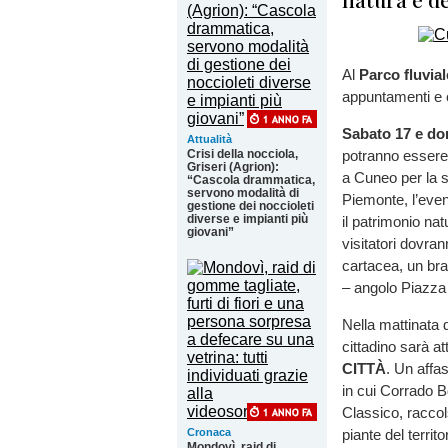
Al
Parco fluvia
appuntamenti e c
Sabato 17 e d
Attualità
Crisi della nocciola,
potranno essere v
Griseri (Agrion):
a Cuneo per la 
“Cascola drammatica,
servono modalità di
Piemonte, l’eve
gestione dei noccioleti
diverse e impianti più
il patrimonio nat
giovani”
visitatori dovra
cartacea, un bra
– angolo Piazza
Nella mattinata 
cittadino sarà at
CITTÀ
. Un affa
in cui Corrado B
Classico, raccol
Cronaca
piante del territ
Mondovì, raid di