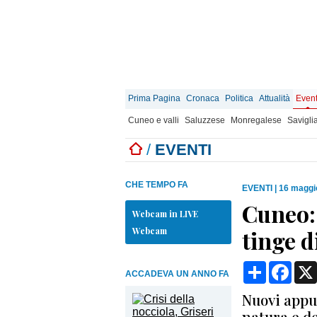
Prima Pagina
Cronaca
Politica
Attualità
Event
Cuneo e valli
Saluzzese
Monregalese
Savigli
/
EVENTI
CHE TEMPO FA
EVENTI
|
16 maggi
Cuneo: 
Webcam in LIVE
Webcam
tinge d
Condividi
Face
ACCADEVA UN ANNO FA
Nuovi appu
natura e d