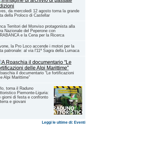
es, da mercoledì 12 agosto torna la grande
ta della Proloco di Castellar
ca Territori del Monviso protagonista alla
ra Nazionale del Peperone con
RABANCA e la Cena per la Ricerca
one, la Pro Loco accende i motori per la
ta patronale: al via l'11ª Sagra della Lumaca
oaschia il documentario “Le fortificazioni
le Alpi Marittime”
lo, torna il Raduno
ttoristico Piemonte-Liguria:
 giorni di festa e confronto
 terra e giovani
Leggi le ultime di: Eventi