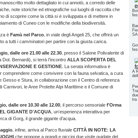
manoscritto molto dettagliato in cui annotò, a corredo delle
niche, note storiche ed etnografiche sui luoghi di raccolta che
Bov
fes
o di scoprire come la città si è sviluppata e di mettere in
biamento di Cuneo con le modifiche della biodiversità.
Ban
Fie
enza è
Famù nel Parco
, in viale degli Angeli 25, che offrirà un
SA
o a tutti i camminatori per partire con la giusta carica.
Gov
fes
io, dalle ore 21.00 alle 22.30
, presso il Salone Polivalente di
 Dot. Bernardi), si terrà l’incontro
ALLA SCOPERTA DEL
NSERVAZIONE E GESTIONE
. La serata informativa è
A R
r comprendere come convivere con la fauna selvatica, a cura
del
le Gesso e Stura, in collaborazione con il Centro di referenza
 Carnivori, le Aree Protette Alpi Marittime e il Comune di
Per
Tra
due
tra
o, dalle ore 10.30 alle 12.00
, il percorso sensoriale
f’Orma
DEL GIGANTE D’ACQUA
, un'esperienza interattiva per
cerca di Gorg, il grande gigante d’acqua.
aggio
, infine, arriva al Parco fluviale
CITTÀ IN NOTE: LA
LUOGHI
che propone a grandi e piccini due visite guidate del