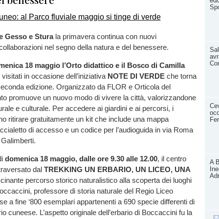
edi
Spo
le Gesso e Stura
la primavera continua con nuovi
ollaborazioni nel segno della natura e del benessere.
Sal
avr
Co
omenica 18 maggio
l’Orto didattico e il Bosco di Camilla
isitati in occasione dell’iniziativa
NOTE DI VERDE
che torna
seconda edizione. Organizzato da FLOR e Orticola del
nto promuove un nuovo modo di vivere la città, valorizzandone
Cev
urale e culturale. Per accedere ai giardini e ai percorsi, i
occ
nno ritirare gratuitamente un kit che include una mappa
Fer
ccialetto di accesso e un codice per l’audioguida in via Roma
 Galimberti.
di
domenica 18 maggio, dalle ore 9.30 alle 12.00
, il centro
A B
Ine
traversato dal
TREKKING UN ERBARIO, UN LICEO, UNA
Adr
scinante percorso storico naturalistico alla scoperta dei luoghi
occaccini, professore di storia naturale del Regio Liceo
se a fine ‘800 esemplari appartenenti a 690 specie differenti di
orio cuneese. L’aspetto originale dell’erbario di Boccaccini fu la