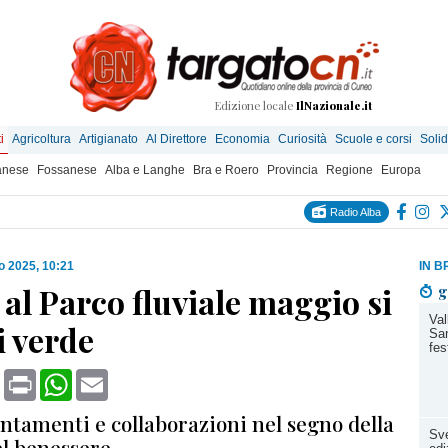
Edizione locale
IlNazionale.it
i
Agricoltura
Artigianato
Al Direttore
Economia
Curiosità
Scuole e corsi
Solid
anese
Fossanese
Alba e Langhe
Bra e Roero
Provincia
Regione
Europa
Radio Alba
o 2025, 10:21
IN B
al Parco fluviale maggio si
g
Val
i verde
San
fes
book
X
Print
WhatsApp
Email
ntamenti e collaborazioni nel segno della
Sve
el benessere