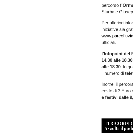
percorso
f’Orm
Sturba e Giusep
Per ulteriori in
iniziative sia gr
www.parcofluvia
ufficiali.
l’Infopoint del
14.30 alle 18.30
alle 18.30.
In que
il numero di
tel
Inoltre, il perco
costo di 3 Euro
e festivi dalle 9
TI RICORDI
Ascolta il pod