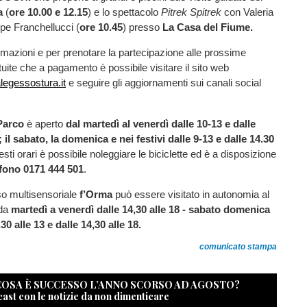
a
(
ore 10.00 e 12.15
) e lo spettacolo
Pitrek Spitrek
con Valeria
pe Franchellucci (
ore 10.45
) presso
La Casa del Fiume.
formazioni e per prenotare la partecipazione alle prossime
atuite che a pagamento è possibile visitare il sito web
legessostura.it
e seguire gli aggiornamenti sui canali social
 Parco
è aperto
dal martedì al venerdì dalle 10-13 e dalle
; il sabato, la domenica e nei festivi dalle 9-13 e dalle 14.30
sti orari è possibile noleggiare le biciclette ed è a disposizione
efono 0171 444 501
.
rso multisensoriale
f’Orma
può essere visitato in autonomia al
 da
martedì a venerdì dalle 14,30 alle 18 - sabato domenica
,30 alle 13 e dalle 14,30 alle 18.
comunicato stampa
 COSA È SUCCESSO L’ANNO SCORSO AD AGOSTO?
cast con le notizie da non dimenticare