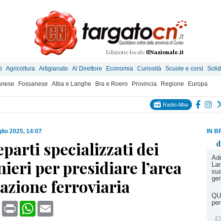
Edizione locale
IlNazionale.it
i
Agricoltura
Artigianato
Al Direttore
Economia
Curiosità
Scuole e corsi
Solid
anese
Fossanese
Alba e Langhe
Bra e Roero
Provincia
Regione
Europa
Radio Alba
glio 2025, 14:07
IN B
eparti specializzati dei
d
Add
ieri per presidiare l’area
Lan
sua
gen
tazione ferroviaria
QU
per
book
X
Print
WhatsApp
Email