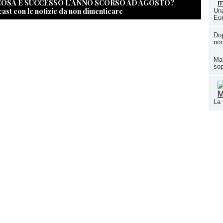
 COSA È SUCCESSO L’ANNO SCORSO AD AGOSTO?
cast con le notizie da non dimenticare
Una
Eur
Dop
non
Mal
sop
La 