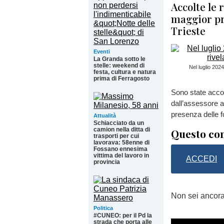
Accolte le 
maggior pr
Trieste
Eventi
La Granda sotto le
stelle: weekend di
Nel luglio 202
festa, cultura e natura
prima di Ferragosto
Sono state accol
dall’assessore 
presenza delle fo
Attualità
Schiacciato da un
camion nella ditta di
Questo con
trasporti per cui
lavorava: 58enne di
Fossano ennesima
vittima del lavoro in
ACCEDI
provincia
Non sei ancor
Politica
#CUNEO: per il Pd la
strada che porta alle