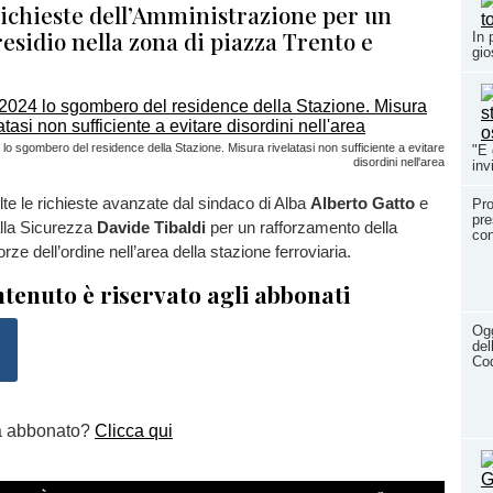
richieste dell’Amministrazione per un
esidio nella zona di piazza Trento e
In 
gio
4 lo sgombero del residence della Stazione. Misura rivelatasi non sufficiente a evitare
"E 
disordini nell'area
inv
te le richieste avanzate dal sindaco di Alba
Alberto Gatto
e
Pro
pre
alla Sicurezza
Davide Tibaldi
per un rafforzamento della
con
rze dell’ordine nell’area della stazione ferroviaria.
tenuto è riservato agli abbonati
Ogg
del
Cod
a abbonato?
Clicca qui