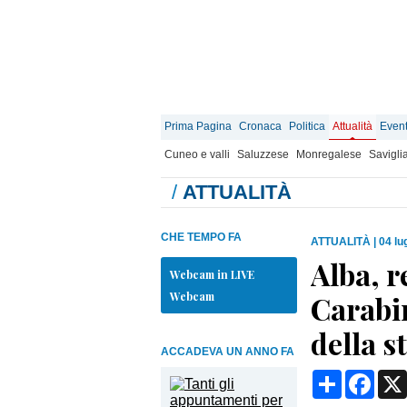
Prima Pagina
Cronaca
Politica
Attualità
Event
Cuneo e valli
Saluzzese
Monregalese
Savigli
/
ATTUALITÀ
CHE TEMPO FA
ATTUALITÀ
|
04 lu
Alba, r
Webcam in LIVE
Webcam
Carabin
della s
ACCADEVA UN ANNO FA
Condividi
Face