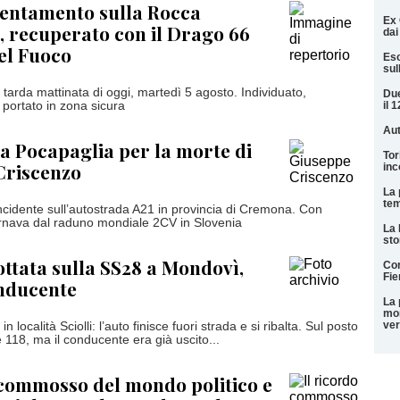
ientamento sulla Rocca
Ex 
o, recuperato con il Drago 66
dai 
del Fuoco
Eso
sul
 tarda mattinata di oggi, martedì 5 agosto. Individuato,
Due
o portato in zona sicura
il 
Aut
a Pocapaglia per la morte di
Tor
Criscenzo
inc
La 
tem
incidente sull’autostrada A21 in provincia di Cremona. Con
tornava dal raduno mondiale 2CV in Slovenia
La 
sto
ttata sulla SS28 a Mondovì,
Cor
Fie
onducente
La 
mon
ver
in località Sciolli: l’auto finisce fuori strada e si ribalta. Sul posto
e 118, ma il conducente era già uscito...
 commosso del mondo politico e