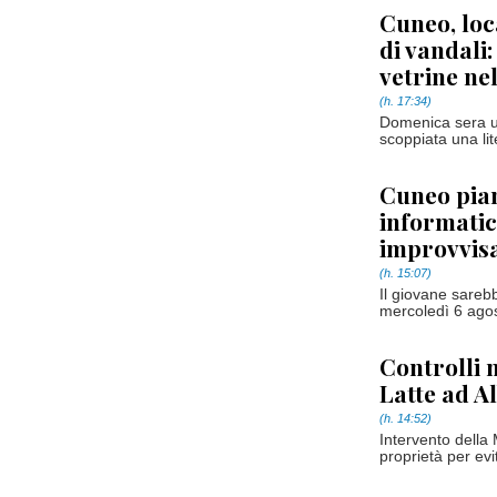
Cuneo, loc
di vandali:
vetrine nel
(h. 17:34)
Domenica sera u
scoppiata una lit
Cuneo pian
informatic
improvvis
(h. 15:07)
Il giovane sarebb
mercoledì 6 agost
Controlli n
Latte ad Al
(h. 14:52)
Intervento della 
proprietà per ev