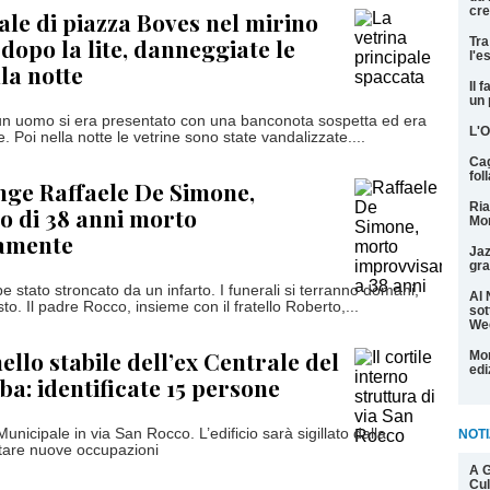
cre
ale di piazza Boves nel mirino
 dopo la lite, danneggiate le
Tra
l'e
la notte
Il 
un 
n uomo si era presentato con una banconota sospetta ed era
L'O
e. Poi nella notte le vetrine sono state vandalizzate....
Cag
fol
ge Raffaele De Simone,
Ria
o di 38 anni morto
Mon
amente
Jaz
gra
e stato stroncato da un infarto. I funerali si terranno domani,
Al 
o. Il padre Rocco, insieme con il fratello Roberto,...
sot
We
ello stabile dell’ex Centrale del
Mon
edi
ba: identificate 15 persone
Municipale in via San Rocco. L’edificio sarà sigillato dalla
NOTI
itare nuove occupazioni
A G
Cul