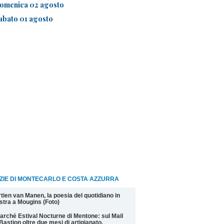
omenica 02 agosto
abato 01 agosto
ZIE DI MONTECARLO E COSTA AZZURRA
tien van Manen, la poesia del quotidiano in
tra a Mougins (Foto)
Marché Estival Nocturne di Mentone: sul Mail
Bastion oltre due mesi di artigianato,