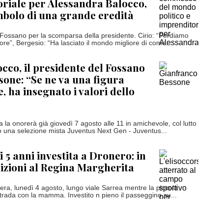
riale per Alessandra Balocco,
mbolo di una grande eredità
a Fossano per la scomparsa della presidente. Cirio: “Perdiamo
ore”, Bergesio: “Ha lasciato il mondo migliore di come...
cco, il presidente del Fossano
sone: “Se ne va una figura
, ha insegnato i valori dello
 la onorerà già giovedì 7 agosto alle 11 in amichevole, col lutto
ro una selezione mista Juventus Next Gen - Juventus...
 5 anni investita a Dronero: in
izioni al Regina Margherita
sera, lunedì 4 agosto, lungo viale Sarrea mentre la piccola
strada con la mamma. Investito n pieno il passeggino su...