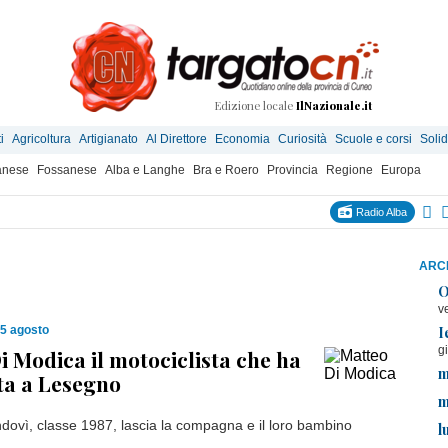
Edizione locale
IlNazionale.it
i
Agricoltura
Artigianato
Al Direttore
Economia
Curiosità
Scuole e corsi
Solid
anese
Fossanese
Alba e Langhe
Bra e Roero
Provincia
Regione
Europa
Radio Alba
ARCH
O
v
I
05 agosto
g
i Modica il motociclista che ha
m
ita a Lesegno
m
ovì, classe 1987, lascia la compagna e il loro bambino
l