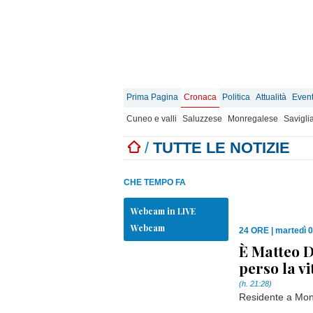
Prima Pagina
Cronaca
Politica
Attualità
Event
Cuneo e valli
Saluzzese
Monregalese
Savigli
/
TUTTE LE NOTIZIE
CHE TEMPO FA
Webcam in LIVE
Webcam
24 ORE
|
martedì 
È Matteo D
perso la v
(h. 21:28)
Residente a Mond