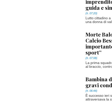
imprendito
guida e si
(h. 07:20)
Lutto cittadino 
una donna di val
Morte Balo
Calcio Bes
importante
sport”
(h. 07:08)
La prima squadra
al braccio, cont
Bambina di
gravi cond
(h. 06:44)
È successo ieri 
attraversava la 