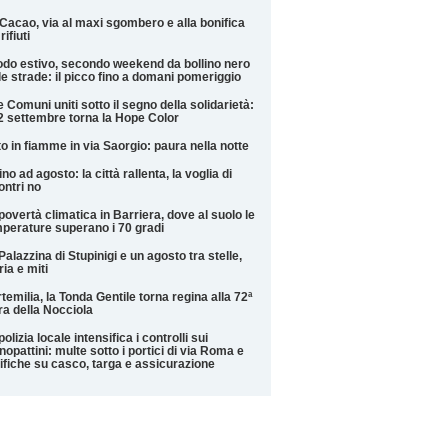
Cacao, via al maxi sgombero e alla bonifica
rifiuti
do estivo, secondo weekend da bollino nero
le strade: il picco fino a domani pomeriggio
 Comuni uniti sotto il segno della solidarietà:
12 settembre torna la Hope Color
o in fiamme in via Saorgio: paura nella notte
ino ad agosto: la città rallenta, la voglia di
ontri no
povertà climatica in Barriera, dove al suolo le
perature superano i 70 gradi
Palazzina di Stupinigi e un agosto tra stelle,
ria e miti
temilia, la Tonda Gentile torna regina alla 72ª
ra della Nocciola
polizia locale intensifica i controlli sui
opattini: multe sotto i portici di via Roma e
ifiche su casco, targa e assicurazione