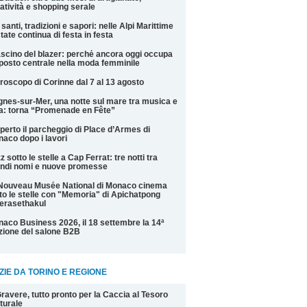
atività e shopping serale
 santi, tradizioni e sapori: nelle Alpi Marittime
state continua di festa in festa
fascino del blazer: perché ancora oggi occupa
posto centrale nella moda femminile
roscopo di Corinne dal 7 al 13 agosto
nes-sur-Mer, una notte sul mare tra musica e
la: torna “Promenade en Fête”
perto il parcheggio di Place d’Armes di
aco dopo i lavori
z sotto le stelle a Cap Ferrat: tre notti tra
ndi nomi e nuove promesse
Nouveau Musée National di Monaco cinema
to le stelle con "Memoria" di Apichatpong
erasethakul
aco Business 2026, il 18 settembre la 14ª
zione del salone B2B
ZIE DA TORINO E REGIONE
ravere, tutto pronto per la Caccia al Tesoro
turale