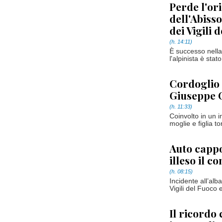
Perde l'or
dell'Abiss
dei Vigili 
(h. 14:11)
È successo nella
l'alpinista è stat
Cordoglio 
Giuseppe 
(h. 11:33)
Coinvolto in un 
moglie e figlia 
Auto cappo
illeso il c
(h. 08:15)
Incidente all’alba 
Vigili del Fuoco 
Il ricordo