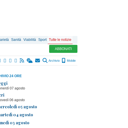
arietà
Sanità
Viabilità
Sport
Tutte le notizie
ABBONATI
Archivio
Mobile
IVIO 24 ORE
ggi
enerdì 07 agosto
eri
iovedì 06 agosto
ercoledì 05 agosto
artedì 04 agosto
unedì 03 agosto