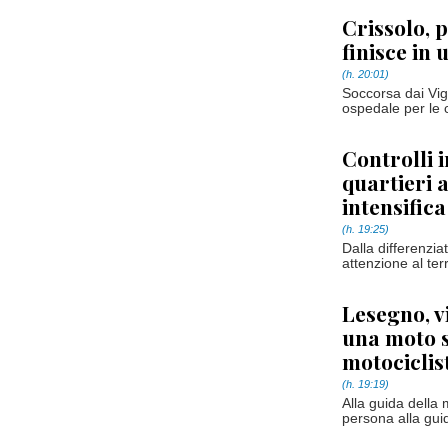
Crissolo, p
finisce in
(h. 20:01)
Soccorsa dai Vigi
ospedale per le 
Controlli i
quartieri 
intensifica
(h. 19:25)
Dalla differenzia
attenzione al terr
Lesegno, v
una moto s
motociclis
(h. 19:19)
Alla guida della
persona alla guid