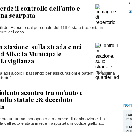
d
erde il controllo dell'auto e
s
 una scarpata
li del Fuoco e dal personale del 118 è stata trasferita in
cure del caso
n stazione, sulla strada e nei
ad Alba: la Municipale
 la vigilanza
ta agli alcolici, passando per assicurazioni e patenti: “Massima
itorio”
iolento scontro tra un'auto e
ulla statale 28: deceduto
ta
NOTI
Ber
 moto un uomo, sottoposto a manovre di rianimazione. La
mos
a dell'auto è stata invece trasportata in codice giallo a...
Il 
du 