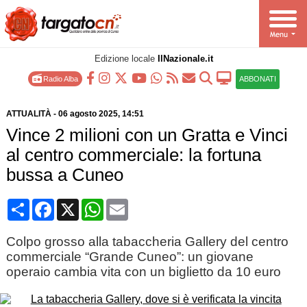
Edizione locale
IlNazionale.it
Radio Alba
ABBONATI
ATTUALITÀ
-
06 agosto 2025
, 14:51
Vince 2 milioni con un Gratta e Vinci
al centro commerciale: la fortuna
bussa a Cuneo
Condividi
Facebook
X
WhatsApp
Email
Colpo grosso alla tabaccheria Gallery del centro
commerciale “Grande Cuneo”: un giovane
operaio cambia vita con un biglietto da 10 euro